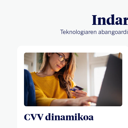
Indar
Teknologiaren abangoardia
CVV dinamikoa