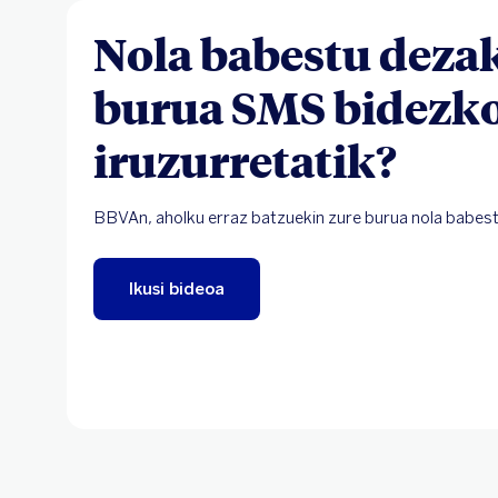
Nola babestu deza
burua SMS bidezk
iruzurretatik?
BBVAn, aholku erraz batzuekin zure burua nola babest
Ikusi bideoa