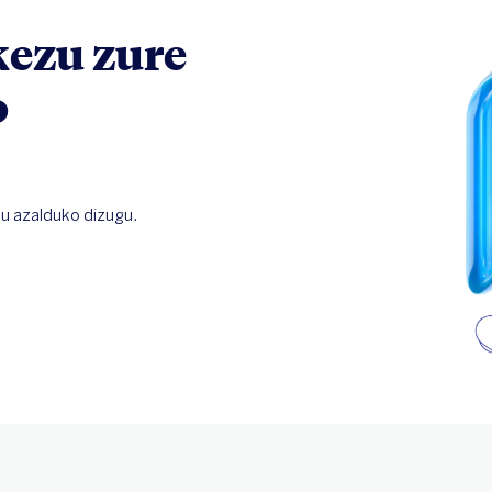
kezu zure
o
u azalduko dizugu.