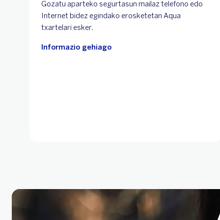
Gozatu aparteko segurtasun mailaz telefono edo
Internet bidez egindako erosketetan Aqua
txartelari esker.
Informazio gehiago