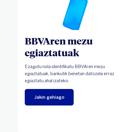
BBVAren mezu
egiaztatuak
Ezagutu nola identifikatu BBVAren mezu
egiaztatuak, bankutik benetan datozela erraz
egiaztatu ahal izateko.
Jakin gehiago