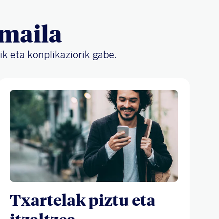
 maila
k eta konplikaziorik gabe.
Txartelak piztu eta
itzaltzea