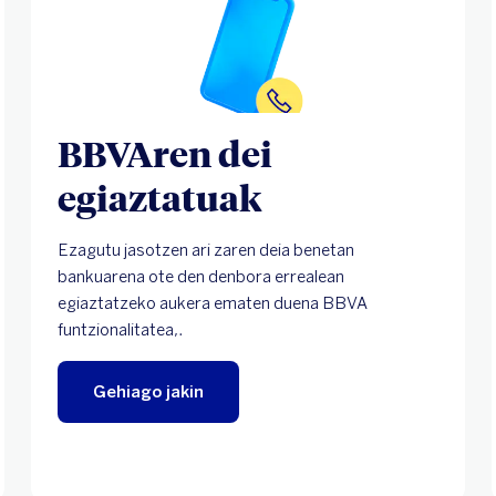
BBVAren dei
egiaztatuak
Ezagutu jasotzen ari zaren deia benetan
bankuarena ote den denbora errealean
egiaztatzeko aukera ematen duena BBVA
funtzionalitatea,.
Gehiago jakin