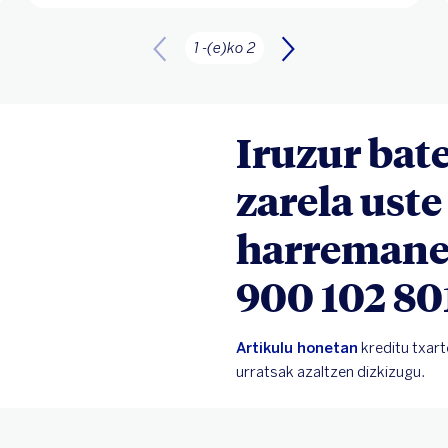
1 -(e)ko 2
Iruzur bat
zarela uste
harremane
900 102 80
Artikulu honetan
kreditu txart
urratsak azaltzen dizkizugu.