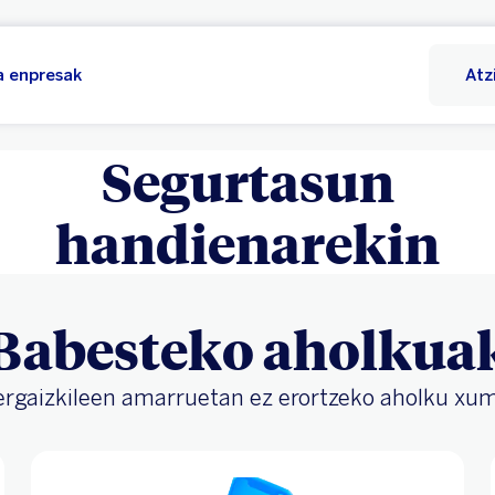
 enpresak
Atz
Segurtasun
handienarekin
Babesteko aholkua
ergaizkileen amarruetan ez erortzeko aholku xu