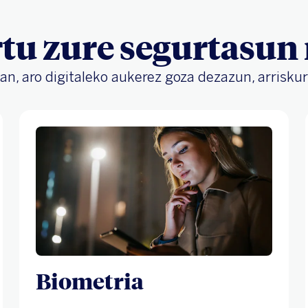
tu zure segurtasun
n, aro digitaleko aukerez goza dezazun, arriskuri
Biometria