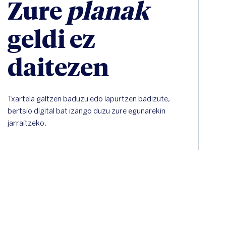
Zure
planak
geldi ez
daitezen
Txartela galtzen baduzu edo lapurtzen badizute,
bertsio digital bat izango duzu zure egunarekin
jarraitzeko.