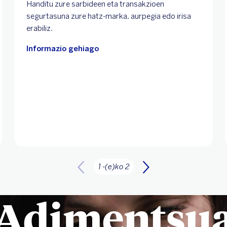
Handitu zure sarbideen eta transakzioen
segurtasuna zure hatz-marka, aurpegia edo irisa
erabiliz.
Informazio gehiago
1 -(e)ko 2
Adimentsu