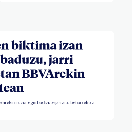
en biktima izan
 baduzu, jarri
tan BBVArekin
1ean
elarekin iruzur egin badizute jarraitu beharreko 3