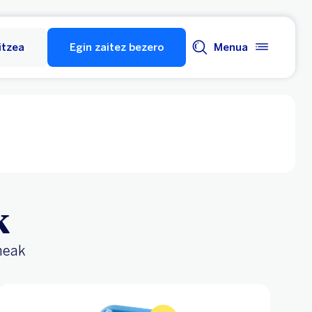
itzea
Egin zaitez bezero
Menua
k
meak