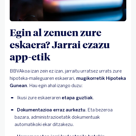
Egin al zenuen zure
eskaera? Jarrai ezazu
app-etik
BBVAkoa izan zein ez izan, jarraitu urratsez urrats zure
hipoteka-maileguaren eskaerari,
mugikorretik Hipoteka
Gunean
. Hau egin ahal izango duzu:
Ikusi zure eskaeraren 
etapa guztiak
.
Dokumentazioa erraz
aurkeztu
. Eta bezeroa 
bazara, administrazioetatik dokumentuak 
automatikoki ekar ditzakezu.