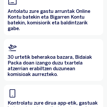
Antolatu zure gastu arruntak Online
Kontu batekin eta Bigarren Kontu
batekin, komisiorik eta baldintzarik
gabe.
30 urtetik beherakoa bazara, Bidaiak
Packa doan izango duzu txartela
atzerrian erabiltzen duzunean
komisioak aurrezteko.
Kontrolatu zure dirua app-etik, gastuak