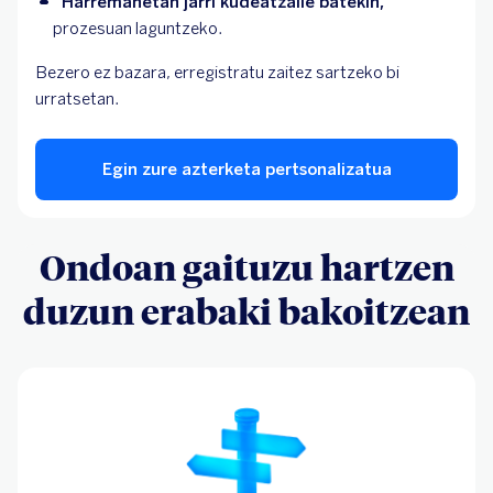
Harremanetan jarri kudeatzaile batekin, 
prozesuan laguntzeko.
Bezero ez bazara, erregistratu zaitez sartzeko bi
urratsetan.
Egin zure azterketa pertsonalizatua
Ondoan gaituzu hartzen
duzun erabaki bakoitzean