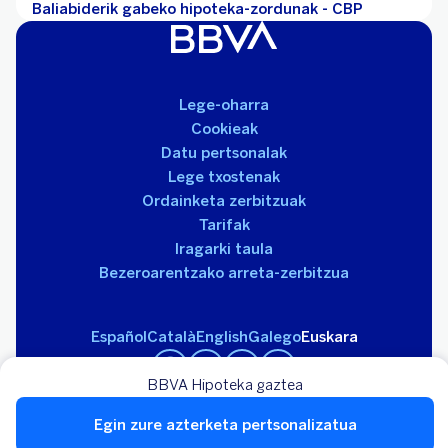
Baliabiderik gabeko hipoteka-zordunak - CBP
Lege-oharra
Cookieak
Datu pertsonalak
Lege txostenak
Ordainketa zerbitzuak
Tarifak
Iragarki taula
Bezeroarentzako arreta-zerbitzua
Español
Català
English
Galego
Euskara
BBVA Hipoteka gaztea
Egin zure azterketa pertsonalizatua
Banco Bilbao Vizcaya Argentaria S.A. 2026