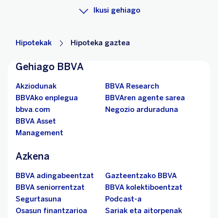
Ikusi gehiago
Hipotekak
Hipoteka gaztea
Gehiago BBVA
Akziodunak
BBVA Research
BBVAko enplegua
BBVAren agente sarea
bbva.com
Negozio arduraduna
BBVA Asset
Management
Azkena
BBVA adingabeentzat
Gazteentzako BBVA
BBVA seniorrentzat
BBVA kolektiboentzat
Segurtasuna
Podcast-a
Osasun finantzarioa
Sariak eta aitorpenak