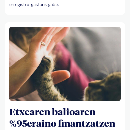
erregistro-gasturik gabe.
Etxearen balioaren
%95eraino finantzatzen