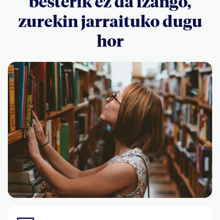
besterik ez da izango,
zurekin jarraituko dugu
hor