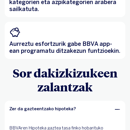
kategorien eta azpikategorien arabera
sailkatuta.
Aurreztu esfortzurik gabe BBVA app-
ean programatu ditzakezun funtzioekin.
Sor dakizkizukeen
zalantzak
Zer da gazteentzako hipoteka?
BBVAren Hipoteka gaztea tasa finko hobarituko