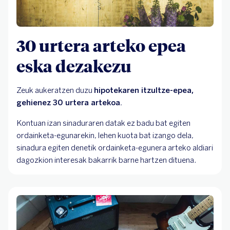
30 urtera arteko epea
eska dezakezu
Zeuk aukeratzen duzu
hipotekaren itzultze-epea,
gehienez 30 urtera artekoa.
Kontuan izan sinaduraren datak ez badu bat egiten
ordainketa-egunarekin, lehen kuota bat izango dela,
sinadura egiten denetik ordainketa-egunera arteko aldiari
dagozkion interesak bakarrik barne hartzen dituena.