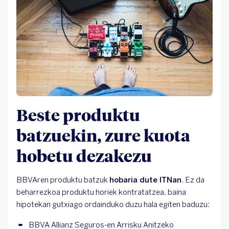
Beste produktu
batzuekin, zure kuota
hobetu dezakezu
BBVAren produktu batzuk
hobaria dute ITNan
. Ez da
beharrezkoa produktu horiek kontratatzea, baina
hipotekan gutxiago ordainduko duzu hala egiten baduzu:
BBVA Allianz Seguros-en Arrisku Anitzeko 