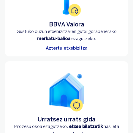
BBVA Valora
Gustuko duzun etxebizitzaren gutxi gorabeherako
merkatu-balioa
ezagutzeko.
Aztertu etxebizitza
Urratsez urrats gida
Prozesu osoa ezagutzeko,
etxea bilatzetik
hasi eta