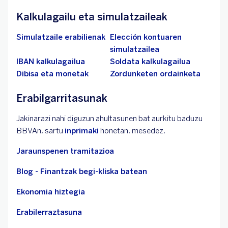
Kalkulagailu eta simulatzaileak
Simulatzaile erabilienak
Elección kontuaren
simulatzailea
IBAN kalkulagailua
Soldata kalkulagailua
Dibisa eta monetak
Zordunketen ordainketa
Erabilgarritasunak
Jakinarazi nahi diguzun ahultasunen bat aurkitu baduzu
BBVAn, sartu
inprimaki
honetan, mesedez.
Jaraunspenen tramitazioa
Blog - Finantzak begi-kliska batean
Ekonomia hiztegia
Erabilerraztasuna