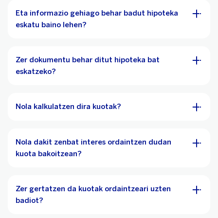
Eta informazio gehiago behar badut hipoteka
eskatu baino lehen?
Zer dokumentu behar ditut hipoteka bat
eskatzeko?
Nola kalkulatzen dira kuotak?
Nola dakit zenbat interes ordaintzen dudan
kuota bakoitzean?
Zer gertatzen da kuotak ordaintzeari uzten
badiot?