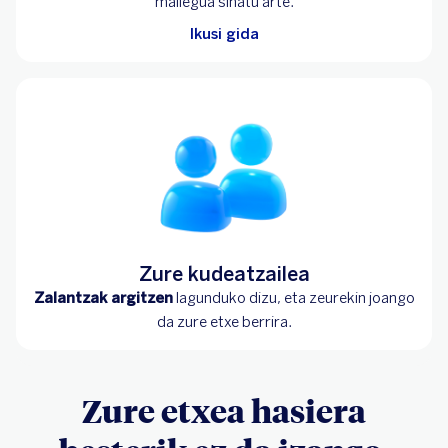
mailegua sinatu arte.
Ikusi gida
Zure kudeatzailea
Zalantzak argitzen
lagunduko dizu, eta zeurekin joango
da zure etxe berrira.
Zure etxea hasiera