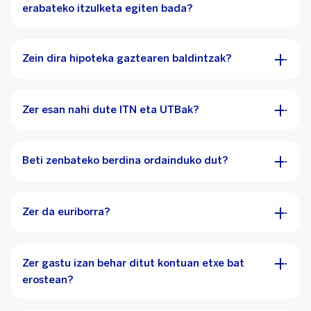
erabateko itzulketa egiten bada?
Zein dira hipoteka gaztearen baldintzak?
Zer esan nahi dute ITN eta UTBak?
Beti zenbateko berdina ordainduko dut?
Zer da euriborra?
Zer gastu izan behar ditut kontuan etxe bat
erostean?