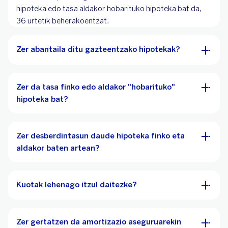
hipoteka edo tasa aldakor hobarituko hipoteka bat da,
36 urtetik beherakoentzat.
Zer abantaila ditu gazteentzako hipotekak?
Zer da tasa finko edo aldakor "hobarituko"
hipoteka bat?
Zer desberdintasun daude hipoteka finko eta
aldakor baten artean?
Kuotak lehenago itzul daitezke?
Zer gertatzen da amortizazio aseguruarekin