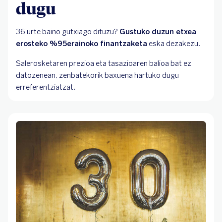
dugu
36 urte baino gutxiago dituzu?
Gustuko duzun etxea
erosteko %95erainoko finantzaketa
eska dezakezu.
Salerosketaren prezioa eta tasazioaren balioa bat ez
datozenean, zenbatekorik baxuena hartuko dugu
erreferentziatzat.