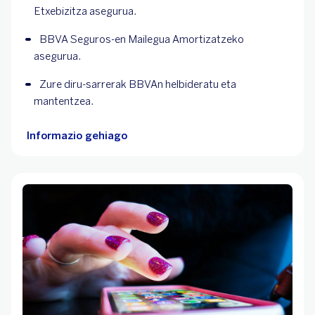
Etxebizitza asegurua.
BBVA Seguros-en Mailegua Amortizatzeko 
asegurua.
Zure diru-sarrerak BBVAn helbideratu eta 
mantentzea.
Informazio gehiago