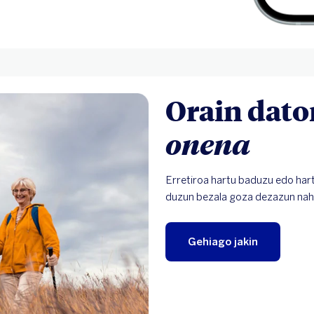
Orain dato
onena
Erretiroa hartu baduzu edo har
duzun bezala goza dezazun nahi
Gehiago jakin