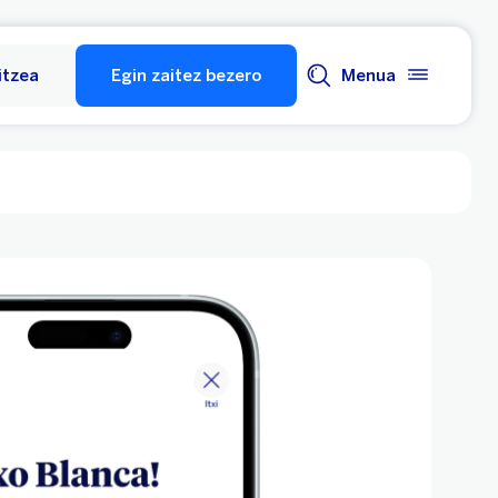
itzea
Egin zaitez bezero
Menua