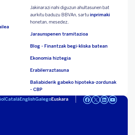
Jakinarazi nahi diguzun ahultasunen bat
aurkitu baduzu BBVAn, sartu
inprimaki
honetan, mesedez.
ilea
Jaraunspenen tramitazioa
Blog - Finantzak begi-kliska batean
Ekonomia hiztegia
Erabilerraztasuna
Baliabiderik gabeko hipoteka-zordunak
- CBP
ol
Català
English
Galego
Euskara