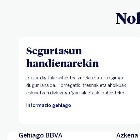
Nol
Segurtasun
handienarekin
Iruzur digitala saihestea zurekin batera egingo
dugun lana da. Horregatik, tresnak eta aholkuak
eskaintzen dizkizugu 'gaizkileetatik' babesteko.
Informazio gehiago
Gehiago BBVA
Azkena