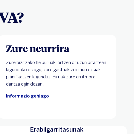
BVA?
Zure neurrira
Zure bizitzako helburuak lortzen dituzun bitartean
lagunduko dizugu, zure gastuak zein aurrezkiak
planifikatzen lagunduz, diruak zure erritmora
dantza egin dezan.
Informazio gehiago
Erabilgarritasunak