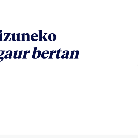
kizuneko
gaur bertan