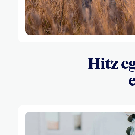
Hitz e
e