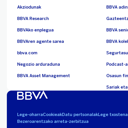
Akziodunak
BBVA adi
BBVA Research
Gazteent
BBVAko enplegua
BBVA seni
BBVAren agente sarea
BBVA kole
bbva.com
Segurtas
Negozio arduraduna
Podcast-a
BBVA Asset Management
Osasun fi
Sariak eta
Lege-oharra
Cookieak
Datu pertsonalak
Lege txostena
Bezeroarentzako arreta-zerbitzua