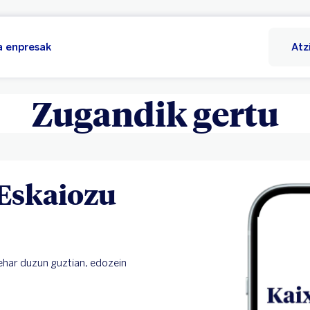
 enpresak
Atz
Zugandik gertu
 Eskaiozu
behar duzun guztian, edozein