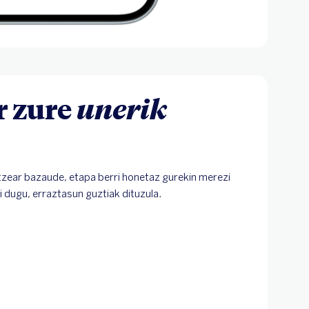
r zure
unerik
tzear bazaude, etapa berri honetaz gurekin merezi
 dugu, erraztasun guztiak dituzula.