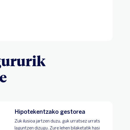
gururik
be
Hipotekentzako gestorea
Zuk ilusioa jartzen duzu, guk urratsez urrats
laguntzen dizugu. Zure lehen bilaketatik hasi