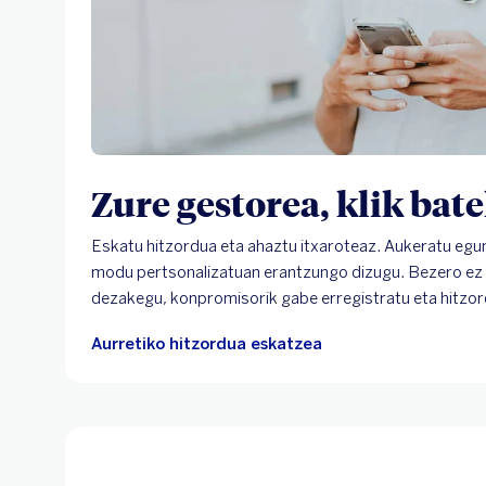
Zure gestorea, klik bat
Eskatu hitzordua eta ahaztu itxaroteaz. Aukeratu egu
modu pertsonalizatuan erantzungo dizugu. Bezero ez b
dezakegu, konpromisorik gabe erregistratu eta hitzor
Aurretiko hitzordua eskatzea