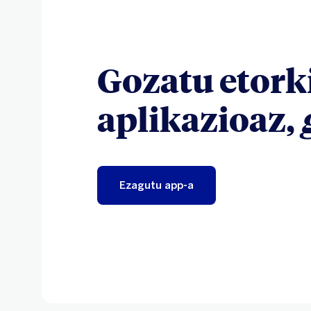
Gozatu etor
aplikazioaz,
Ezagutu app-a