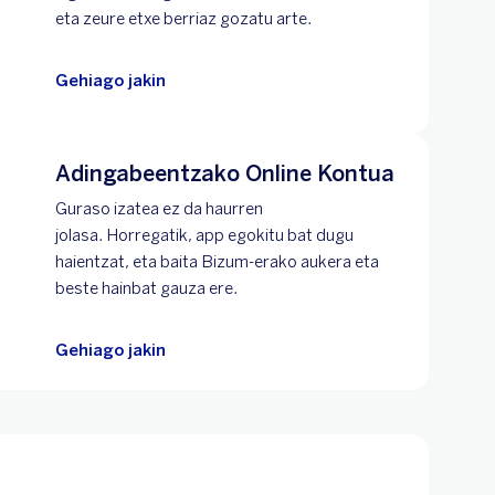
eta zeure etxe berriaz gozatu arte.
Gehiago jakin
Adingabeentzako Online Kontua
Guraso izatea ez da haurren
jolasa. Horregatik, app egokitu bat dugu
haientzat, eta baita Bizum-erako aukera eta
beste hainbat gauza ere.
Gehiago jakin