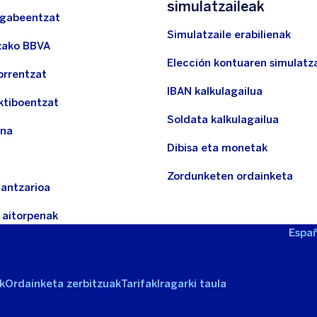
simulatzaileak
ngabeentzat
Simulatzaile erabilienak
zako BBVA
Elección kontuaren simulatza
orrentzat
IBAN kalkulagailua
ktiboentzat
Soldata kalkulagailua
una
Dibisa eta monetak
Zordunketen ordainketa
nantzarioa
 aitorpenak
Españ
k
Ordainketa zerbitzuak
Tarifak
Iragarki taula