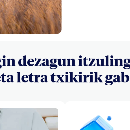
gin dezagun itzulin
ta letra txikirik ga