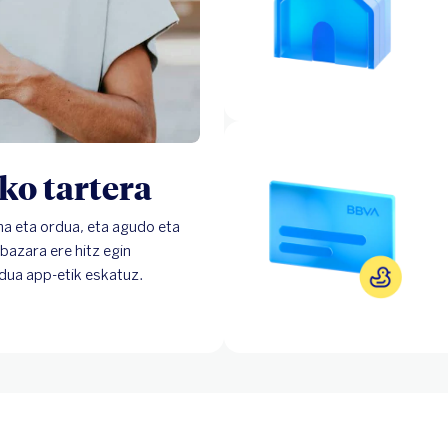
eko tartera
na eta ordua, eta agudo eta
azara ere hitz egin
dua app-etik eskatuz.