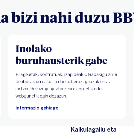
a bizi nahi duzu B
Inolako
buruhausterik gabe
Eragiketak, kontratuak, izapideak... Badakigu zure
denborak urrea balio duela, beraz, gauzak erraz
jartzen dizkizugu guztia zeure app-etik edo
webgunetik egin dezazun.
Informazio gehiago
Kalkulagailu eta