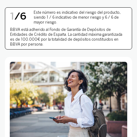
BBVA?
NIVEL DE RIESGO 1 DE 
1
/
6
Este número es indicativo del riesgo del producto,
siendo 1 / 6 indicativo de menor riesgo y 6 / 6 de
¿Y si se tiene una cuenta en otro banco y se
mayor riesgo.
quiere traer a la abierta en BBVA?
BBVA está adherido al
Fondo de Garantía de Depósitos
de
Entidades de Crédito de España. La cantidad máxima garantizada
es de 100.000€ por la totalidad de depósitos constituidos en
BBVA por persona.