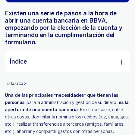
Existen una serie de pasos a la hora de
abrir una cuenta bancaria en BBVA,
empezando por la elección de la cuenta y
terminando en la cumplimentación del
formulario.
Índice
¿Cómo abrir una cuenta bancaria en BBVA?
17/12/2025
Ejemplo de cómo abrir una cuenta bancaria en
Una de las principales “necesidades” que tienen las
BBVA
personas
, para la administración y gestión de su dinero,
es la
¿Cuáles son las cuentas bancarias disponibles
apertura de una cuenta bancaria
. En ella se suele, entre
en BBVA?
otras cosas, domiciliar la nómina o los recibos (luz, agua, gas,
etc.), realizar transferencias a terceros (amigos, familiares,
¿Cuáles son, concretamente, los requisitos a
etc.), ahorrar y compartir gastos con otras personas.
cumplir si se quiere abrir una cuenta online en