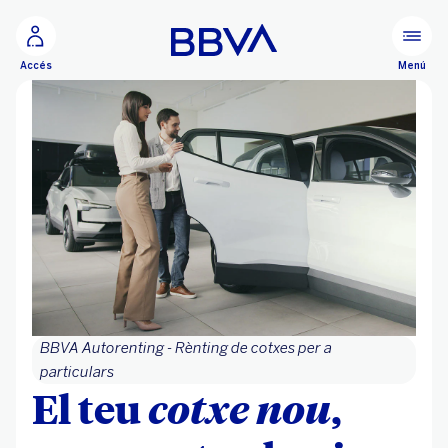
Ves al contingut principal
Menú
Accés
BBVA Autorenting - Rènting de cotxes per a
particulars
El teu
cotxe nou
,