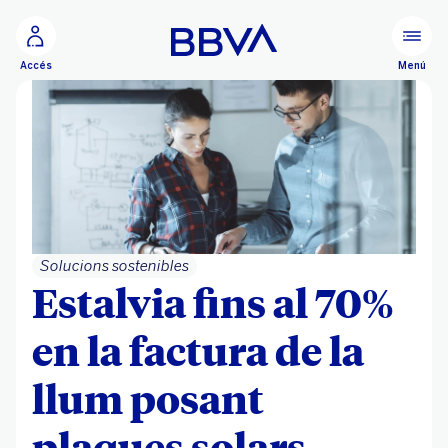
Ves al contingut principal
Menú
Accés
Solucions sostenibles
Estalvia fins al 70%
en la factura de la
llum posant
plaques solars