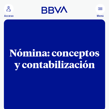
Ir al contenido principal
Menú
Acceso
Nómina: conceptos
y contabilización