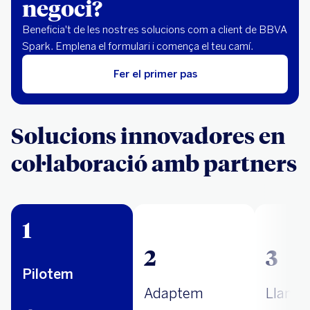
negoci?
Beneficia't de les nostres solucions com a client de BBVA
Spark. Emplena el formulari i comença el teu camí.
Fer el primer pas
Solucions innovadores en
col·laboració amb partners
1
2
3
Pilotem
Adaptem
Llanc