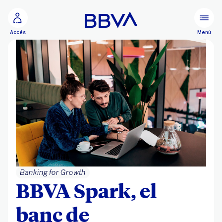
Ves al contingut principal
Menú
Accés
Banking for Growth
BBVA Spark, el
banc de