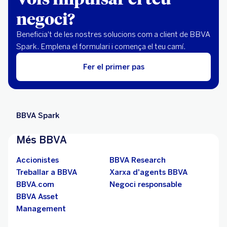
negoci?
Beneficia't de les nostres solucions com a client de BBVA
Spark. Emplena el formulari i comença el teu camí.
Fer el primer pas
BBVA Spark
Més BBVA
Accionistes
BBVA Research
Treballar a BBVA
Xarxa d'agents BBVA
BBVA.com
Negoci responsable
BBVA Asset
Management