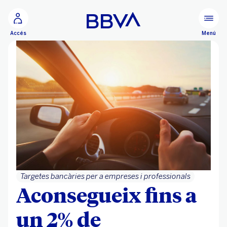
Ves al contingut principal
Menú
Accés
Targetes bancàries per a empreses i professionals
Aconsegueix fins a
un 2% de