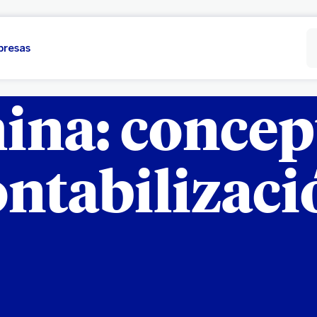
presas
na: concep
ontabilizaci