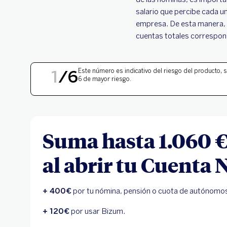
salario que percibe cada uno
empresa. De esta manera, s
cuentas totales correspond
NIVEL DE RIESGO 1
1
/
6
Este número es indicativo del riesgo del producto, s
6 de mayor riesgo.
Suma hasta 1.060 €
al abrir tu Cuenta
+ 400€
por tu nómina, pensión o cuota de autónomo
+ 120€
por usar Bizum.