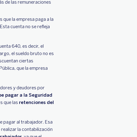
más de las remuneraciones
as que la empresa paga a la
Esta cuenta no se refleja
uenta 640, es decir, el
argo, el sueldo bruto no es
escuentan ciertas
Pública, que la empresa
edores y deudores por
be pagar a la Seguridad
as que las
retenciones del
e pagar al trabajador. Esa
ealizar la contabilización
trabajador,
ya que el