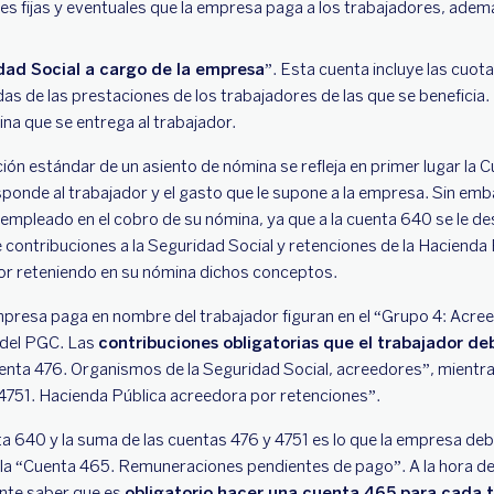
es fijas y eventuales que la empresa paga a los trabajadores, ade
ad Social a cargo de la empresa”
. Esta cuenta incluye las cuot
as de las prestaciones de los trabajadores de las que se beneficia. 
na que se entrega al trabajador.
ción estándar de un asiento de nómina se refleja en primer lugar la C
ponde al trabajador y el gasto que le supone a la empresa. Sin emb
el empleado en el cobro de su nómina, ya que a la cuenta 640 se le d
contribuciones a la Seguridad Social y retenciones de la Hacienda 
dor reteniendo en su nómina dichos conceptos.
mpresa paga en nombre del trabajador figuran en el “Grupo 4: Acre
 del PGC. Las
contribuciones obligatorias que el trabajador de
Cuenta 476. Organismos de la Seguridad Social, acreedores”, mientr
 4751. Hacienda Pública acreedora por retenciones”.
ta 640 y la suma de las cuentas 476 y 4751 es lo que la empresa deb
 la “Cuenta 465. Remuneraciones pendientes de pago”. A la hora de r
ante saber que es
obligatorio hacer una cuenta 465 para cada 