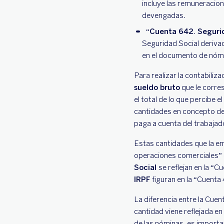
incluye las remuneracion
devengadas.
“
Cuenta 642. Segurid
Seguridad Social derivad
en el documento de nómi
Para realizar la contabiliza
sueldo bruto
que le corres
el total de lo que percibe 
cantidades en concepto de 
paga a cuenta del trabaja
Estas cantidades que la e
operaciones comerciales”
Social
se reflejan en la “
IRPF
figuran en la “Cuenta
La diferencia entre la Cuen
cantidad viene reflejada en
de las nóminas, es import