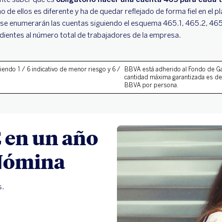
 de ellos es diferente y ha de quedar reflejado de forma fiel en el pl
e enumerarán las cuentas siguiendo el esquema 465.1, 465.2, 465.3,
ientes al número total de trabajadores de la empresa.
 DE 6
iendo 1 / 6 indicativo de menor riesgo y 6 /
BBVA está adherido al
Fondo de Ga
cantidad máxima garantizada es de
BBVA por persona.
 en un año
 Nómina
s.