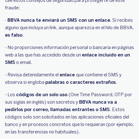
Lee estos consejos de seguridad para protegerte de este
fraude:
-
BBVA nunca te enviará un SMS con un enlace
. Si recibes
alguno que incluya un link, aunque aparezca en el hilo de BBVA,
es falso
.
- No proporciones información personal o bancaria en páginas
web a las que has accedido desde un
enlace incluido en un
SMS
o email.
- Revisa detenidamente el
enlace
que contiene el SMS y
observa si engloba
palabras o caracteres extraños
.
- Los
códigos de un solo uso
(One Time Password, OTP por
sus siglas en inglés) son secretos y
BBVA nunca va a
pedirlos por correo, llamadas entrantes o SMS
. Estos
códigos solo son solicitados en las aplicaciones oficiales del
banco y en procesos concretos que lo requieran (por ejemplo,
en las transferencias no habituales).