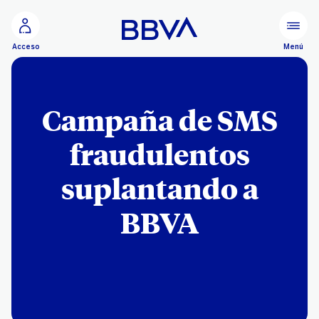
Ir al contenido principal
Menú
Acceso
Campaña de SMS
fraudulentos
suplantando a
BBVA