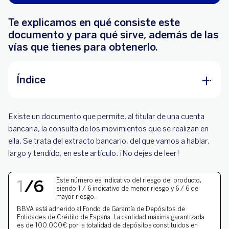
Te explicamos en qué consiste este
documento y para qué sirve, además de las
vías que tienes para obtenerlo.
Índice
¿Qué es un extracto bancario?
Existe un documento que permite, al titular de una cuenta
¿Para qué sirve un extracto bancario?
bancaria, la consulta de los movimientos que se realizan en
ella. Se trata del extracto bancario, del que vamos a hablar,
¿Cómo sacar un extracto bancario?
largo y tendido, en este artículo. ¡No dejes de leer!
¿Quién puede solicitar un extracto bancario?
NIVEL DE RIESGO 1 DE 
1
/
6
Este número es indicativo del riesgo del producto,
¿Se pueden pedir extractos bancarios
siendo 1 / 6 indicativo de menor riesgo y 6 / 6 de
mayor riesgo.
antiguos?
BBVA está adherido al
Fondo de Garantía de Depósitos
de
Entidades de Crédito de España. La cantidad máxima garantizada
es de 100.000€ por la totalidad de depósitos constituidos en