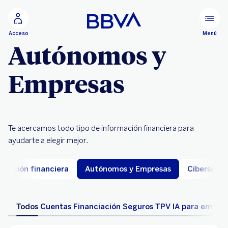
Ir al contenido principal
Menú
Acceso
Autónomos y
Empresas
Te acercamos todo tipo de información financiera para
ayudarte a elegir mejor.
ucación financiera
Autónomos y Empresas
Cibersegu
Todos
Cuentas
Financiación
Seguros
TPV
IA para empre