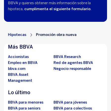
BBVA y quieres obtener más información sobre la
hipoteca,
cumplimenta el siguiente formulario.
Hipotecas
Promoción obra nueva
Más BBVA
Accionistas
BBVA Research
Empleo en BBVA
Red de agentes BBVA
bbva.com
Negocio responsable
BBVA Asset
Management
Lo último
BBVA para menores
BBVA para jóvenes
BBVA para seniors
BBVA para colectivos