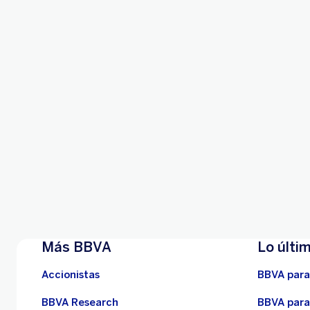
Préstamo Coche Ecológ
Financiamos tu coche eléctrico o híbrido, hasta 75.00
con bonificación si domicilias tu nómina o pensión.
Iniciar simulación
Saber más
Más BBVA
Lo últi
Accionistas
BBVA para
BBVA Research
BBVA para