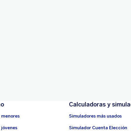
ico
0€, sin comisión de apertura y
mo
Calculadoras y simul
 menores
Simuladores más usados
 jóvenes
Simulador Cuenta Elección