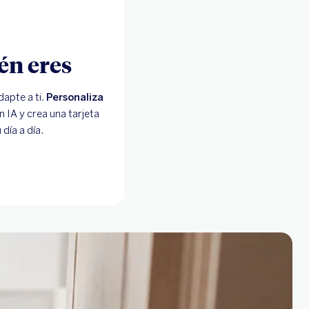
én eres
dapte a ti.
Personaliza
 IA y crea una tarjeta
tu día a día.