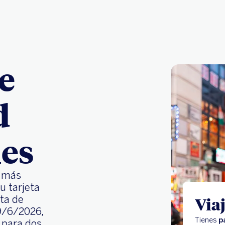
de
d
nes
o más
u tarjeta
uta de