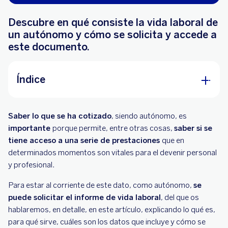
Descubre en qué consiste la vida laboral de
un autónomo y cómo se solicita y accede a
este documento.
Índice
¿Qué es la vida laboral de un autónomo?
Saber lo que se ha cotizado
, siendo autónomo, es
¿Qué se incluye en el informe de la vida laboral
importante
porque permite, entre otras cosas,
saber si se
del autónomo?
tiene acceso a una serie de prestaciones
que en
determinados momentos son vitales para el devenir personal
¿Por qué es importante la vida laboral para el
y profesional.
autónomo?
Para estar al corriente de este dato, como autónomo,
se
¿Cómo se realiza la solicitud de la vida laboral
puede solicitar el informe de vida laboral
, del que os
siendo autónomo?
hablaremos, en detalle, en este artículo, explicando lo qué es,
para qué sirve, cuáles son los datos que incluye y cómo se
En BBVA le damos la bienvenida a tu negocio