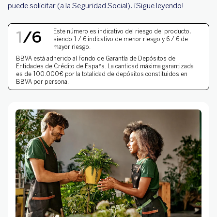
puede solicitar (a la Seguridad Social). ¡Sigue leyendo!
NIVEL DE RIESGO 1 DE 
1
/
6
Este número es indicativo del riesgo del producto,
siendo 1 / 6 indicativo de menor riesgo y 6 / 6 de
mayor riesgo.
BBVA está adherido al
Fondo de Garantía de Depósitos
de
Entidades de Crédito de España. La cantidad máxima garantizada
es de 100.000€ por la totalidad de depósitos constituidos en
BBVA por persona.