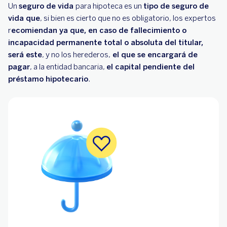
Un
seguro de vida
para hipoteca es un
tipo de seguro de
¿Cuánto cuesta un seguro de vida para la
vida que
, si bien es cierto que no es obligatorio, los expertos
hipoteca?
r
ecomiendan ya que, en caso de fallecimiento o
incapacidad permanente total o absoluta del titular,
¿Se puede dar de baja el seguro de vida de la
será este
hipoteca?
, y no los herederos,
el que se encargará de
pagar
, a la entidad bancaria,
el capital pendiente del
¿Se puede desgravar el seguro de vida
préstamo hipotecario
.
vinculado a la hipoteca?
Seguros de vida e hipotecas: protegiendo a la
familia
Conoce el seguro de vida de BBVA