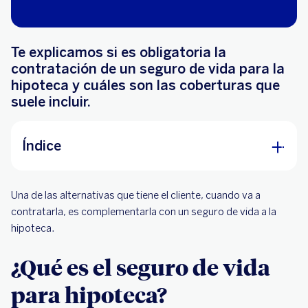
Te explicamos si es obligatoria la
contratación de un seguro de vida para la
hipoteca y cuáles son las coberturas que
suele incluir.
Índice
¿Qué es el seguro de vida para hipoteca?
Una de las alternativas que tiene el cliente, cuando va a
¿Es obligatorio que se contrate el seguro de
contratarla, es complementarla con un seguro de vida a la
vida en una hipoteca?
hipoteca.
¿Qué cubre el seguro de vida de la hipoteca?
¿Qué es el seguro de vida
¿Qué tipos de seguros de vida para hipoteca se
para hipoteca?
pueden contratar?