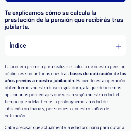
Te explicamos cómo se calcula la
prestación de la pensión que recibirás tras
jubilarte.
Índice
¿Cuántos años necesito para calcular la base
La primera premisa para realizar el cálculo de nuestra pensión
reguladora de la pensión de jubilación?
pública es sumar todas nuestras
bases de cotización de los
Requisitos mínimos de la pensión de jubilación
años previos a nuestra jubilación
. Haciendo esta operación
obtendremos nuestra base reguladora, a la que deberemos
¿Qué pasa si soy autónomo?
aplicar unos porcentajes que varían según nuestra edad, el
tiempo que adelantemos o prolonguemos la edad de
¿Cómo se calcula?
jubilación ordinaria y, por supuesto, nuestros años de
¿Estás pensando en jubilarte? BBVA quiere
cotización.
ayudarte
Cabe precisar que actualmente la edad ordinaria para optar a