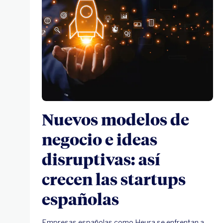
Nuevos modelos de
negocio e ideas
disruptivas: así
crecen las startups
españolas
Empresas españolas como Heura se enfrentan a