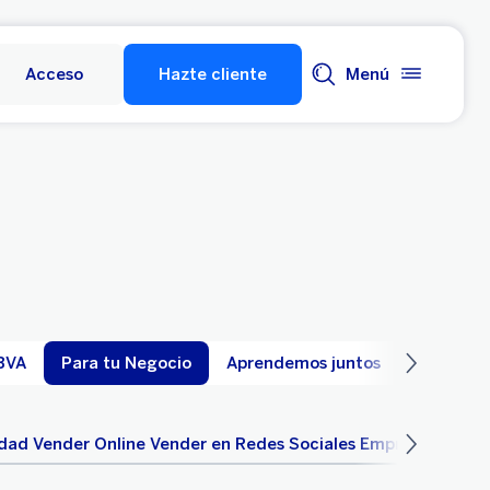
Acceso
Hazte cliente
Menú
BVA
Para tu Negocio
Aprendemos juntos
Economía
idad
Vender Online
Vender en Redes Sociales
Empresas Sosten