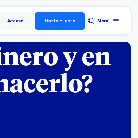
Acceso
Hazte cliente
Menú
inero y en
 hacerlo?