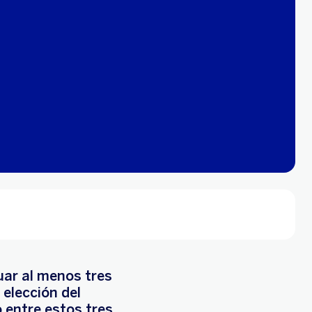
uar al menos tres
a elección del
o entre estos tres