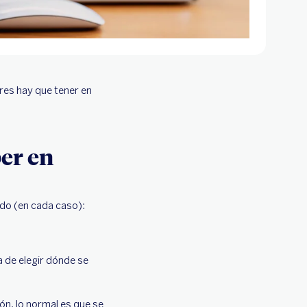
res hay que tener en
ber en
ado (en cada caso):
a de elegir dónde se
ón, lo normal es que se