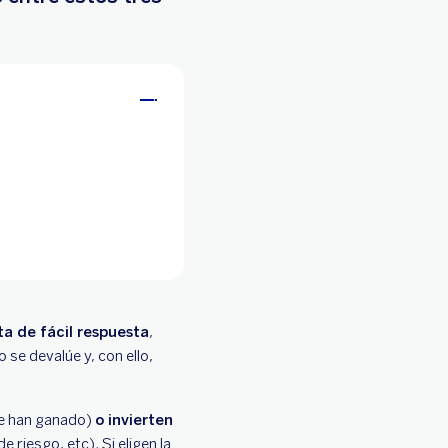
a de fácil respuesta
,
 se devalúe y, con ello,
ue han ganado)
o invierten
 riesgo, etc). Si eligen la