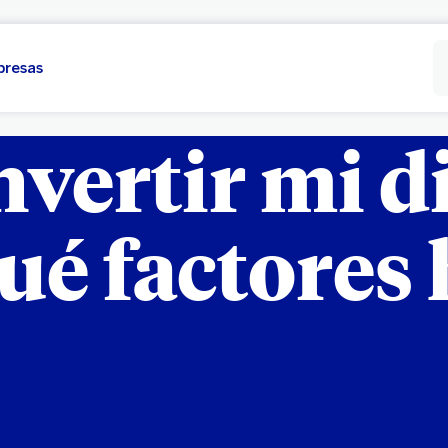
presas
vertir mi d
ué factores