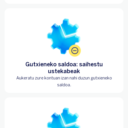
Gutxieneko saldoa: saihestu
ustekabeak
Aukeratu zure kontuan izan nahi duzun gutxieneko
saldoa.