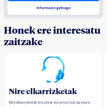
Informazio gehiago
Honek ere interesatu
zaitzake
Nire elkarrizketak
Nire elkarrizketak era azkar eta eroso bat da zeure