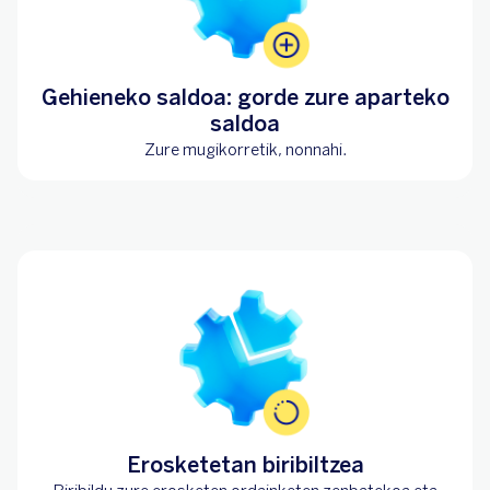
Gehieneko saldoa: gorde zure aparteko
saldoa
Zure mugikorretik, nonnahi.
Erosketetan biribiltzea