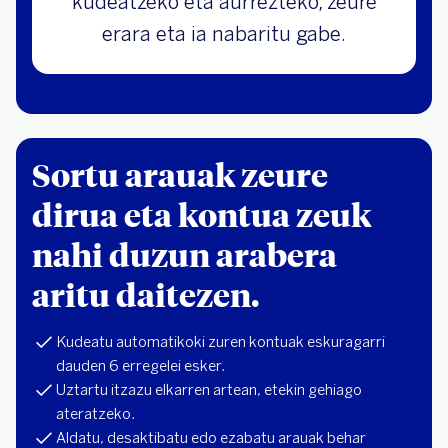
kudeatzeko eta aurrezteko, zeure
erara eta ia nabaritu gabe.
Sortu arauak zeure
dirua eta kontua zeuk
nahi duzun arabera
aritu daitezen.
Kudeatu automatikoki zuren kontuak eskuragarri
dauden 6 erregelei esker.
Uztartu itzazu elkarren artean, etekin gehiago
ateratzeko.
Aldatu, desaktibatu edo ezabatu arauak behar