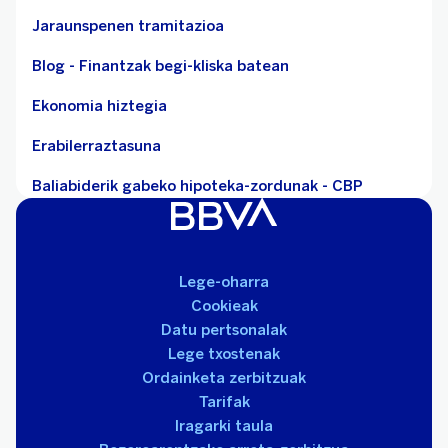
Jaraunspenen tramitazioa
Blog - Finantzak begi-kliska batean
Ekonomia hiztegia
Erabilerraztasuna
Baliabiderik gabeko hipoteka-zordunak - CBP
Lege-oharra
Cookieak
Datu pertsonalak
Lege txostenak
Ordainketa zerbitzuak
Tarifak
Iragarki taula