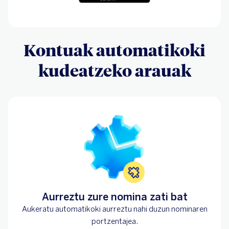
Kontuak automatikoki
kudeatzeko arauak
Aurreztu zure nomina zati bat
Aukeratu automatikoki aurreztu nahi duzun nominaren
portzentajea.