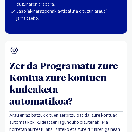
duzunaren arabera.
Jaso jakinarazpenak aktibatuta dituzun arauei
jarraitzeko.
Zer da Programatu zure
Kontua zure kontuen
kudeaketa
automatikoa?
Arau erraz batzuk dituen zerbitzu bat da, zure kontuak
automatikoki kudeatzen lagunduko dizutenak, era
horretan aurreztu ahal izateko eta zure diruaren gainean