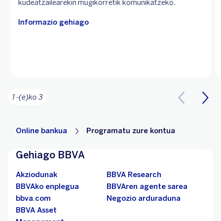
kudeatzailearekin mugikorretik komunikatzeko.
Informazio gehiago
1 -(e)ko 3
Online bankua
Programatu zure kontua
Gehiago BBVA
Akziodunak
BBVA Research
BBVAko enplegua
BBVAren agente sarea
bbva.com
Negozio arduraduna
BBVA Asset