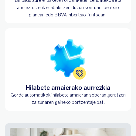
Biribildu zure erosketen ordainketen zenbatekoa eta
aurreztu zeuk erabakitzen duzun kontuan, pentsio
planean edo BBVA inbertsio-funtsean.
Hilabete amaierako aurrezkia
Gorde automatikoki hilabete amaieran soberan geratzen
zaizunaren gaineko portzentaje bat.