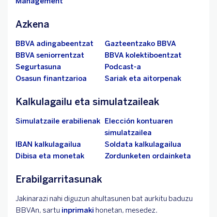
Management
Azkena
BBVA adingabeentzat
Gazteentzako BBVA
BBVA seniorrentzat
BBVA kolektiboentzat
Segurtasuna
Podcast-a
Osasun finantzarioa
Sariak eta aitorpenak
Kalkulagailu eta simulatzaileak
Simulatzaile erabilienak
Elección kontuaren
simulatzailea
IBAN kalkulagailua
Soldata kalkulagailua
Dibisa eta monetak
Zordunketen ordainketa
Erabilgarritasunak
Jakinarazi nahi diguzun ahultasunen bat aurkitu baduzu
BBVAn, sartu
inprimaki
honetan, mesedez.