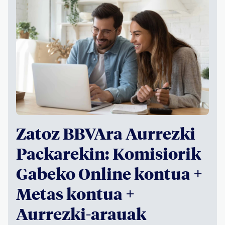
Zatoz BBVAra Aurrezki
Packarekin: Komisiorik
Gabeko Online kontua +
Metas kontua +
Aurrezki-arauak