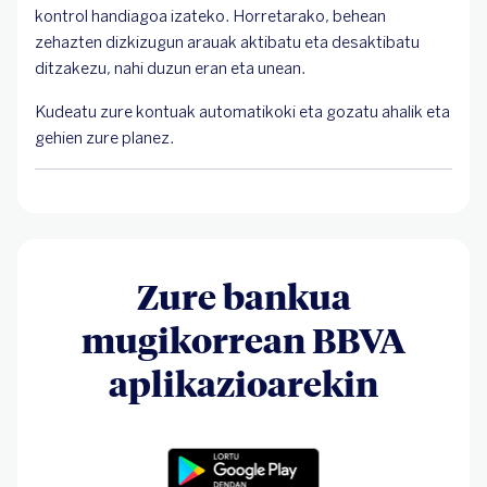
kontrol handiagoa izateko. Horretarako, behean
zehazten dizkizugun arauak aktibatu eta desaktibatu
ditzakezu, nahi duzun eran eta unean.
Kudeatu zure kontuak automatikoki eta gozatu ahalik eta
gehien zure planez.
Zure bankua
mugikorrean BBVA
aplikazioarekin