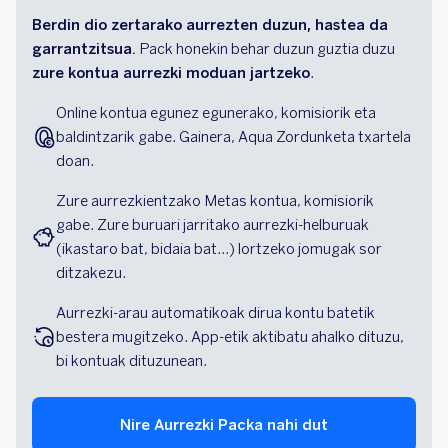
Berdin dio zertarako aurrezten duzun, hastea da
garrantzitsua.
Pack honekin behar duzun guztia duzu
zure kontua aurrezki moduan jartzeko
.
Online kontua egunez egunerako, komisiorik eta 
baldintzarik gabe. Gainera, Aqua Zordunketa txartela 
doan.
Zure aurrezkientzako Metas kontua, komisiorik 
gabe. Zure buruari jarritako aurrezki-helburuak 
(ikastaro bat, bidaia bat...) lortzeko jomugak sor 
ditzakezu.
Aurrezki-arau automatikoak dirua kontu batetik 
bestera mugitzeko. App-etik aktibatu ahalko dituzu, 
bi kontuak dituzunean.
Nire Aurrezki Packa nahi dut