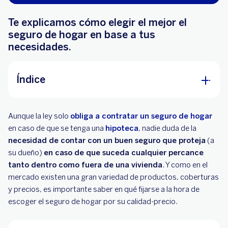
Te explicamos cómo elegir el mejor el
seguro de hogar en base a tus
necesidades.
Índice
Elegir el seguro de hogar: en base a sus
Aunque la ley solo
coberturas
obliga a contratar un seguro de hogar
en caso de que se tenga una
hipoteca
, nadie duda de la
Elegir el seguro de hogar: en base a su coste
necesidad de contar con un buen seguro que proteja
(a
su dueño)
en caso de que suceda cualquier percance
¿Es importante, por tanto, elegir un seguro de
tanto dentro como fuera de una vivienda
. Y como en el
hogar que tenga una buena relación
mercado existen una gran variedad de productos, coberturas
calidad/coste?
y precios, es importante saber en qué fijarse a la hora de
escoger el seguro de hogar por su calidad-precio.
Seguro de hogar de BBVA