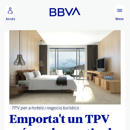
Ves al contingut principal
Menú
Accés
TPV per a hotels i negocis turístics
Emporta't un TPV