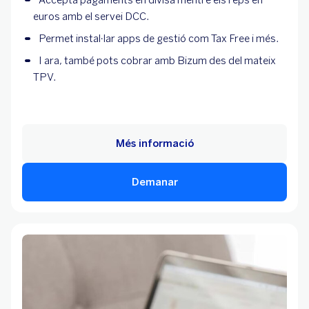
Accepta pagaments en divisa mentre els reps en
euros amb el servei DCC.
Permet instal·lar apps de gestió com Tax Free i més.
I ara, també pots cobrar amb Bizum des del mateix
TPV.
Més informació
Demanar