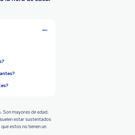
s?
iantes?
tes?
as. Son mayores de edad,
d suelen estar sustentados
 que estos no tienen un