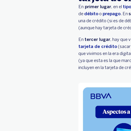
En
primer lugar
, en el
tip
de
débito
o
prepago
. En
una de crédito (si es de dé
(aunque hay tarjeta de créd
En
tercer lugar
, hay que v
tarjeta de crédito
(sacar
que vivimos en la era digital
(ya que esta es la que marc
incluyen en la tarjeta de c