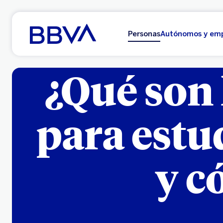
Ir al contenido principal
Personas
Autónomos y em
¿Qué son 
para estu
y c