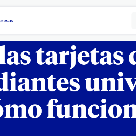
presas
las tarjetas 
diantes univ
ómo funcio