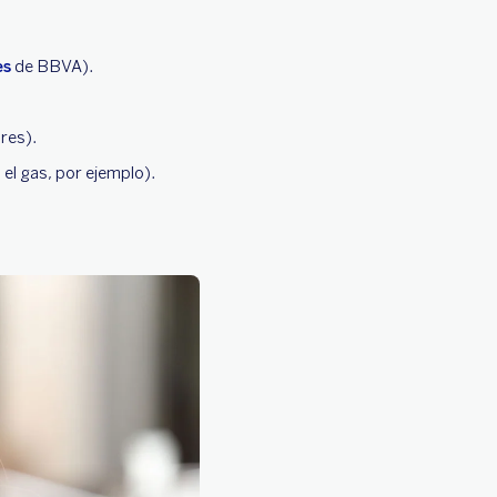
es
de BBVA).
res).
o el gas, por ejemplo).