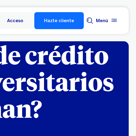
Acceso
Hazte cliente
Menú
de crédito
ersitarios
nan?