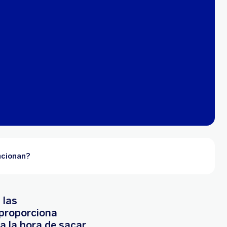
uncionan?
 las
 proporciona
 a la hora de sacar