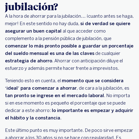
jubilación?
A la hora de ahorrar para la jubilación… ¡cuanto antes se haga,
mejor! En este sentido no hay duda,
si de verdad se quiere
asegurar un buen capital
al que acceder como
complemento a la pensión pública de jubilación, que
comenzar lo más pronto posible a guardar un porcentaje
del sueldo mensual es una de las claves
de cualquier
estrategia de ahorro
. Ahorrar con anticipación diluye el
esfuerzo y además permite hacer frente a imprevistos.
Teniendo esto en cuenta, el
momento que se considera
‘ideal’ para comenzar a ahorrar
, de cara a la jubilación, es
tan pronto se ingrese en el mercado laboral
. No importa
si en ese momento es pequeño el porcentaje que se puede
dedicar a este ahorro:
lo importante es empezar y adquirir
el hábito y la constancia
.
Este último punto es muy importante. De poco sirve empezar
a ahorrar a los 30 años si no se hace con regularidad. Es