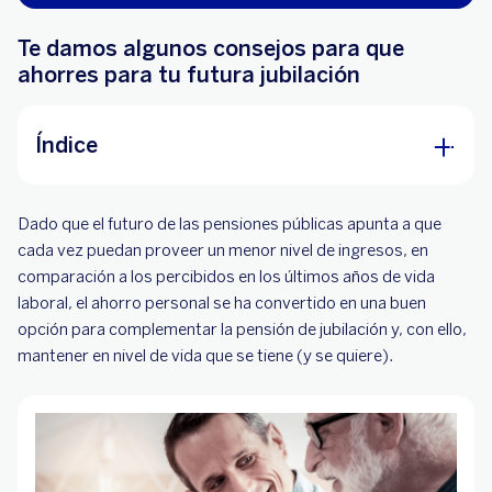
Te damos algunos consejos para que
ahorres para tu futura jubilación
Índice
¿Cuándo y cómo se puede empezar a ahorrar
Dado que el futuro de las pensiones públicas apunta a que
para la jubilación?
cada vez puedan proveer un menor nivel de ingresos, en
¿Cuánto hay que ahorrar para la jubilación (al
comparación a los percibidos en los últimos años de vida
mes)?
laboral, el ahorro personal se ha convertido en una buen
opción para complementar la pensión de jubilación y, con ello,
¿Dónde invertir este ahorro?
mantener en nivel de vida que se tiene (y se quiere).
¿Cuáles son las ventajas de ahorrar con un plan
de pensiones?
La motivación del ahorrador