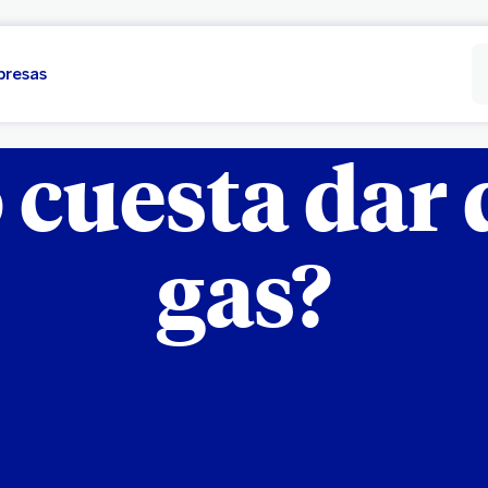
presas
cuesta dar d
gas?