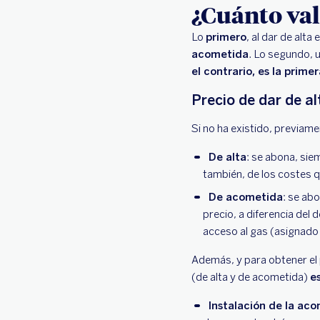
¿Cuánto vale
Lo
primero
, al dar de alta 
acometida
. Lo segundo, u
el contrario, es la prime
Precio de dar de al
Si no ha existido, previame
De alta
: se abona, siem
también, de los costes 
De acometida
: se abo
precio, a diferencia del 
acceso al gas (asignado 
Además, y para obtener el p
(de alta y de acometida)
e
Instalación de la ac