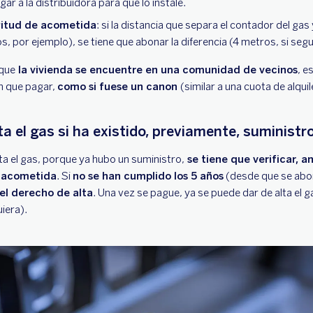
ar a la distribuidora para que lo instale.
gitud de acometida
: si la distancia que separa el contador del gas
s, por ejemplo), se tiene que abonar la diferencia (4 metros, si seg
 que
la vivienda se encuentre en una comunidad de vecinos
, e
n que pagar,
como si fuese un canon
(similar a una cuota de alqui
ta el gas si ha existido, previamente, suministr
alta el gas, porque ya hubo un suministro,
se tiene que verificar, an
e acometida
. Si
no se han cumplido los 5 años
(desde que se abo
, el derecho de alta
. Una vez se pague, ya se puede dar de alta el 
uiera).