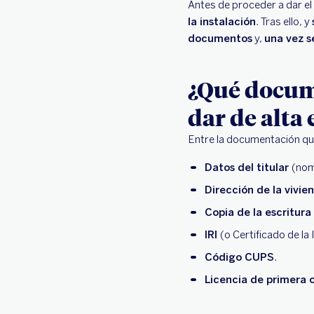
Antes de proceder a dar el 
la instalación
. Tras ello, y
documentos
y,
una vez s
¿Qué docume
dar de alta 
Entre la documentación que 
Datos del titular
(nom
Dirección de la vivi
Copia de la escritura
IRI
(o Certificado de la
Código CUPS
.
Licencia de primera