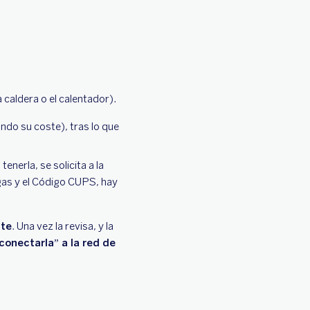
a caldera o el calentador).
ando su coste), tras lo que
enerla, se solicita a la
 gas y el Código CUPS, hay
ite
. Una vez la revisa, y la
conectarla” a la red de