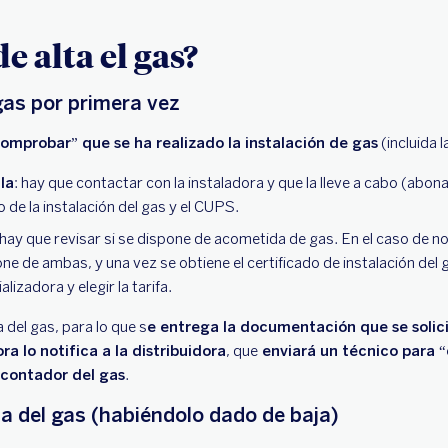
e alta el gas?
 gas por primera vez
omprobar” que se ha realizado la instalación de gas
(incluida l
la
: hay que contactar con la instaladora y que la lleve a cabo (abon
o de la instalación del gas y el CUPS.
 hay que revisar si se dispone de acometida de gas. En el caso de no t
pone de ambas, y una vez se obtiene el certificado de instalación del
alizadora y elegir la tarifa.
ta del gas, para lo que s
e entrega la documentación que se solic
ra lo notifica a la distribuidora
, que
enviará un técnico para “
l contador del gas
.
lta del gas (habiéndolo dado de baja)