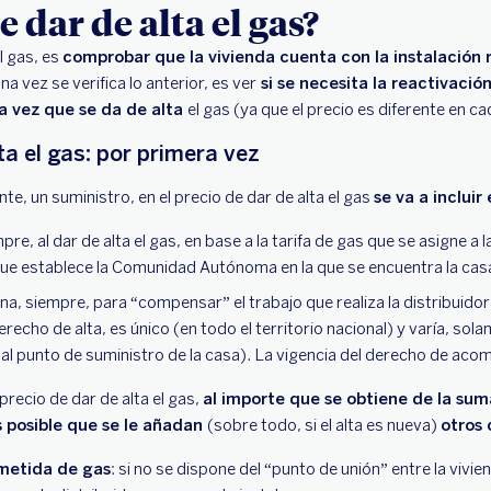
 dar de alta el gas?
el gas, es
comprobar que la vivienda cuenta con la instalación 
na vez se verifica lo anterior, es ver
si se necesita la reactivación
ra vez que se da de alta
el gas (ya que el precio es diferente en c
ta el gas: por primera vez
nte, un suministro, en el precio de dar de alta el gas
se va a incluir
pre, al dar de alta el gas, en base a la tarifa de gas que se asigne a la
que establece la Comunidad Autónoma en la que se encuentra la cas
na, siempre, para “compensar” el trabajo que realiza la distribuidora 
derecho de alta, es único (en todo el territorio nacional) y varía, sol
al punto de suministro de la casa). La vigencia del derecho de aco
recio de dar de alta el gas,
al importe que se obtiene de la sum
s posible que se le añadan
(sobre todo, si el alta es nueva)
otros 
ometida de gas
: si no se dispone del “punto de unión” entre la vivie