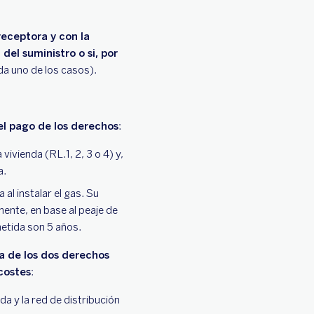
receptora y con la
 del suministro o si, por
ada uno de los casos).
 el pago de los derechos
:
 vivienda (RL.1, 2, 3 o 4) y,
a.
al instalar el gas. Su
amente, en base al peaje de
metida son 5 años.
a de los dos derechos
costes
:
nda y la red de distribución