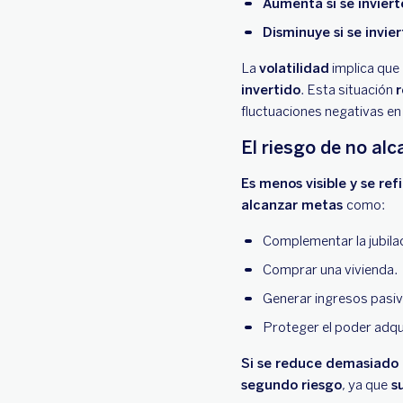
Aumenta si se inviert
Disminuye si se invie
La
volatilidad
implica que 
invertido
. Esta situación
r
fluctuaciones negativas en
El riesgo de no alc
Es menos visible y se ref
alcanzar metas
como:
Complementar la jubila
Comprar una vivienda.
Generar ingresos pasiv
Proteger el poder adquis
Si se reduce demasiado 
segundo riesgo
, ya que
su