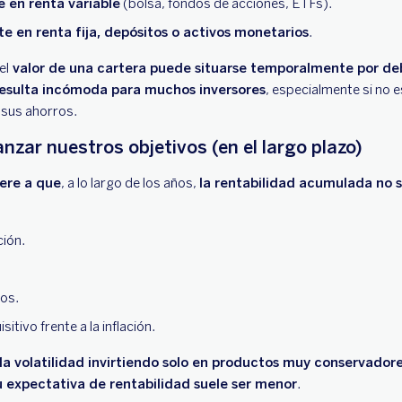
e en renta variable
(bolsa, fondos de acciones, ETFs).
rte en renta fija, depósitos o activos monetarios
.
el
valor de una cartera puede situarse temporalmente por deb
esulta incómoda para muchos inversores
, especialmente si no
 sus ahorros.
anzar nuestros objetivos (en el largo plazo)
iere a que
, a lo largo de los años,
la rentabilidad acumulada no s
ción.
os.
itivo frente a la inflación.
la volatilidad invirtiendo solo en productos muy conservador
 expectativa de rentabilidad suele ser menor
.