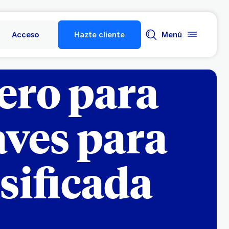
Acceso
Hazte cliente
Menú
ero para
aves para
sificada