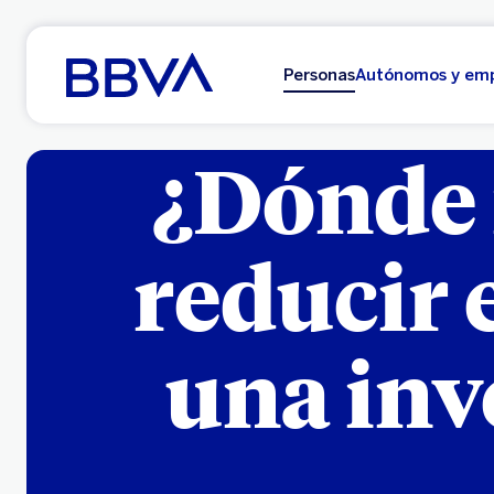
Ir al contenido principal
Personas
Autónomos y em
¿Dónde 
reducir 
una inv