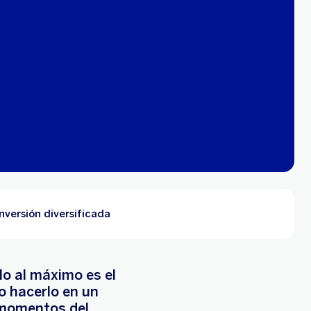
nversión diversificada
rlo al máximo es el
o hacerlo en un
s momentos del