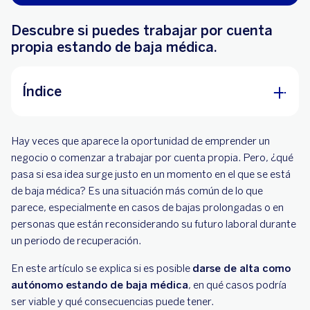
Descubre si puedes trabajar por cuenta
propia estando de baja médica.
Índice
¿Qué es estar de baja médica?
Hay veces que aparece la oportunidad de emprender un
¿Puedo darme de alta como autónomo
negocio o comenzar a trabajar por cuenta propia. Pero, ¿qué
mientras estoy de baja?
pasa si esa idea surge justo en un momento en el que se está
de baja médica? Es una situación más común de lo que
¿Qué consecuencias tiene hacerlo sin cumplir
parece, especialmente en casos de bajas prolongadas o en
los requisitos?
personas que están reconsiderando su futuro laboral durante
un periodo de recuperación.
¿Existen alternativas para darse de alta como
autónomo mientras se está de baja?
En este artículo se explica si es posible
darse de alta como
autónomo estando de baja médica
¿Eres autónomo? BBVA puede ayudarte
, en qué casos podría
ser viable y qué consecuencias puede tener.