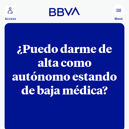
Ir al contenido principal
Menú
Acceso
¿Puedo darme de
alta como
autónomo estando
de baja médica?