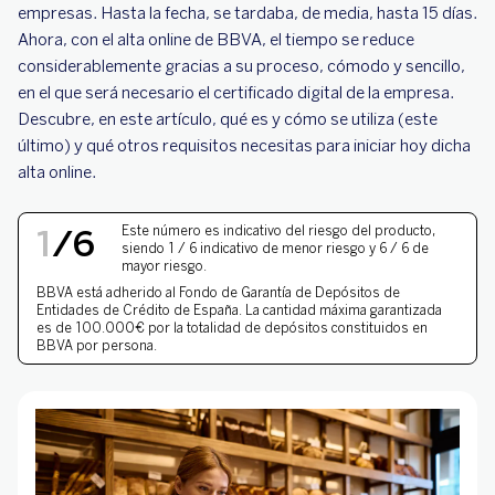
empresas. Hasta la fecha, se tardaba, de media, hasta 15 días.
¿Cómo funciona el certificado digital para
Ahora, con el alta online de BBVA, el tiempo se reduce
empresas?
considerablemente gracias a su proceso, cómodo y sencillo,
en el que será necesario el certificado digital de la empresa.
¿Qué es el software de autofirma?
Descubre, en este artículo, qué es y cómo se utiliza (este
último) y qué otros requisitos necesitas para iniciar hoy dicha
Además del certificado digital para empresas y
alta online.
el software de autofirma, ¿qué otros
documentos se necesitan para realizar el alta
online de una cuenta bancaria?
NIVEL DE RIESGO 1 DE 
1
/
6
Este número es indicativo del riesgo del producto,
siendo 1 / 6 indicativo de menor riesgo y 6 / 6 de
mayor riesgo.
Tras realizar el alta online
BBVA está adherido al
Fondo de Garantía de Depósitos
de
Entidades de Crédito de España. La cantidad máxima garantizada
es de 100.000€ por la totalidad de depósitos constituidos en
BBVA por persona.