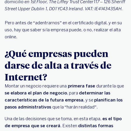
domicilio en 1st Floor, The Liffey Trust Center117 – 126 Sheriff
Street Upper Dublin 1, D01 YC43 Ireland. VAT: IE4143435AH.
Pero antes de “adentrarnos” en el certificado digital, y en su
uso, hay que saber si la empresa puede, o no, realizar el alta
online.
¿Qué empresas pueden
darse de alta a través de
Internet?
Montar un negocio requiere una
primera fase
durante la que
se elabora el plan de negocio
, para
determinar las
características de la futura empresa
, y se
planifican los
pasos administrativos
que la “harán realidad”.
Una de las decisiones que se toma, en esta etapa,
es el tipo
de empresa que se creará
. Existen
distintas formas