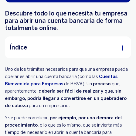
Descubre todo lo que necesita tu empresa
para abrir una cuenta bancaria de forma
totalmente online.
Índice
¿Qué empresas pueden darse de alta a través
Uno de los trámites necesarios para que una empresa pueda
de Internet?
operar es abrir una cuenta bancaria (como las
Cuentas
Cómo darse de alta online
Bienvenida para Empresas
de BBVA). Un
proceso
que,
aparentemente,
debería ser fácil de realizar y que, sin
Para realizar el alta online de la empresa, ¿hay
embargo, podría llegar a convertirse en un quebradero
que abrir una cuenta bancaria?
de cabeza
para un empresario.
¿Qué requisitos iniciales hay que cumplir para
Y se puede complicar,
por ejemplo, por una demora del
dar de alta tu empresa en BBVA?
procedimiento
, o lo que es lo mismo, que se invierta más
tiempo del necesario en abrir la cuenta bancaria para
¿Qué es el certificado digital para empresas?