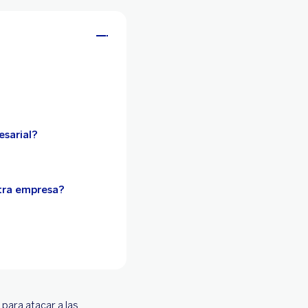
esarial?
stra empresa?
ara atacar a las