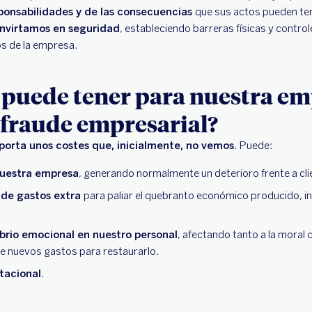
sponsabilidades y de las consecuencias
que sus actos pueden tene
invirtamos en seguridad
, estableciendo barreras físicas y contro
s de la empresa.
 puede tener para nuestra emp
 fraude empresarial?
orta unos costes que, inicialmente, no vemos
. Puede:
nuestra empresa
, generando normalmente un deterioro frente a clie
n de gastos extra
para paliar el quebranto económico producido, i
ibrio emocional en nuestro personal
, afectando tanto a la moral c
de nuevos gastos para restaurarlo.
tacional
.