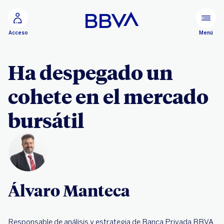
Ir al contenido principal
Menú
Acceso
Ha despegado un
cohete en el mercado
bursátil
Álvaro Manteca
Responsable de análisis y estrategia de Banca Privada BBVA