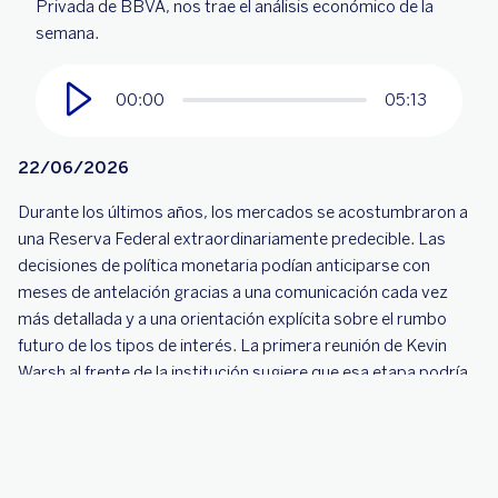
Privada de BBVA, nos trae el análisis económico de la
semana.
00:00
05:13
22/06/2026
Durante los últimos años, los mercados se acostumbraron a
una Reserva Federal extraordinariamente predecible. Las
decisiones de política monetaria podían anticiparse con
meses de antelación gracias a una comunicación cada vez
más detallada y a una orientación explícita sobre el rumbo
futuro de los tipos de interés. La primera reunión de Kevin
Warsh al frente de la institución sugiere que esa etapa podría
estar llegando a su fin.
Aunque la Fed mantuvo los tipos sin cambios, el verdadero
mensaje de la reunión estuvo muy lejos de ser neutral. Warsh
sorprendió al mercado con un discurso claramente centrado