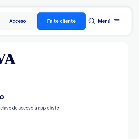
Acceso
Faite cliente
Menú
BVA
to
 clave de acceso á app e listo!