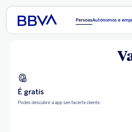
Ir ao contido principal
Persoas
Autónomos e emp
Va
É gratis
Podes descubrir a app sen facerte cliente.