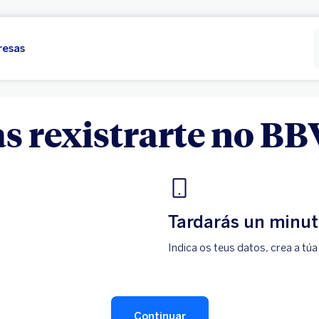
resas
s rexistrarte no B
Tardarás un minu
Indica os teus datos, crea a túa
Continuar