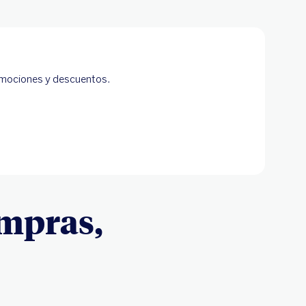
omociones y descuentos.
ompras,
o