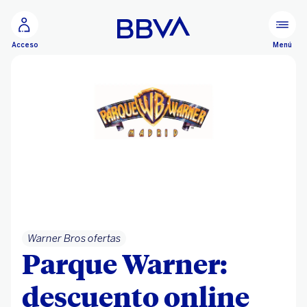
Ir al contenido principal
Menú
Acceso
Warner Bros ofertas
Parque Warner:
descuento online