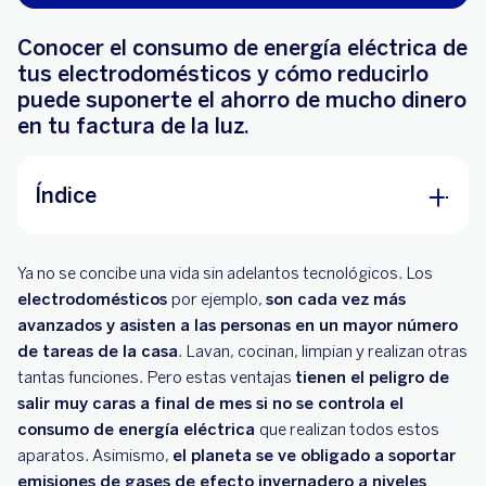
Conocer el consumo de energía eléctrica de
tus electrodomésticos y cómo reducirlo
puede suponerte el ahorro de mucho dinero
en tu factura de la luz.
Índice
Consumo de energía: ¿qué electrodomésticos
Ya no se concibe una vida sin adelantos tecnológicos. Los
consumen más electricidad?
electrodomésticos
por ejemplo,
son cada vez más
¿Qué información te aporta la etiqueta de
avanzados y asisten a las personas en un mayor número
consumo de energía?
de tareas de la casa
. Lavan, cocinan, limpian y realizan otras
tantas funciones. Pero estas ventajas
tienen el peligro de
¿Cómo puedes ahorrar energía eléctrica
salir muy caras a final de mes si no se controla el
rebajando el consumo de tus
consumo de energía eléctrica
que realizan todos estos
electrodomésticos?
aparatos. Asimismo,
el planeta se ve obligado a soportar
emisiones de gases de efecto invernadero a niveles
BBVA te facilita la instalación de paneles