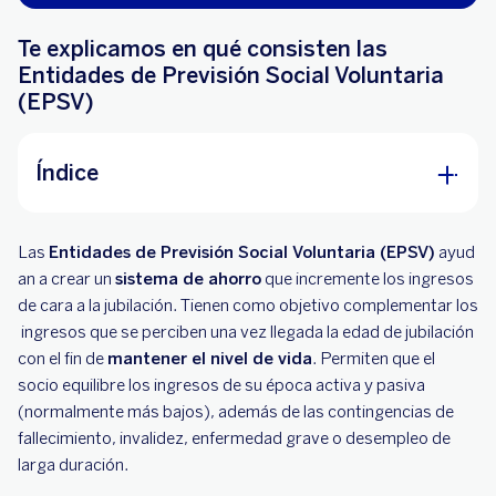
Te explicamos en qué consisten las
Entidades de Previsión Social Voluntaria
(EPSV)
Índice
Ventajas
Las
Entidades
de Previsión Social Voluntaria (EPSV)
ayud
Residencia fiscal en el País Vasco
an a crear un
sistema de ahorro
que incremente los ingresos
de cara a la jubilación. Tienen como objetivo complementar los
Aportaciones a favor de terceras personas
ingresos que se perciben una vez llegada la edad de jubilación
con el fin de
mantener el nivel de vida
. Permiten que el
socio equilibre los ingresos de su época activa y pasiva
(normalmente más bajos), además de las contingencias de
fallecimiento, invalidez, enfermedad grave o desempleo de
larga duración.