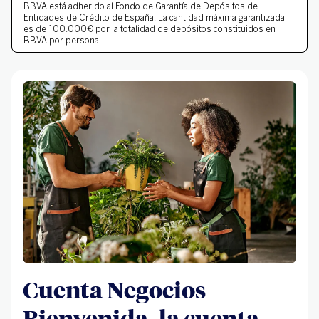
¿Cómo se rellena el modelo 130 (para
BBVA está adherido al
Fondo de Garantía de Depósitos
de
Entidades de Crédito de España. La cantidad máxima garantizada
presentarlo a la AEAT)?
es de 100.000€ por la totalidad de depósitos constituidos en
BBVA por persona.
En BBVA le damos la bienvenida a tu negocio
Cuenta Negocios
Bienvenida, la cuenta