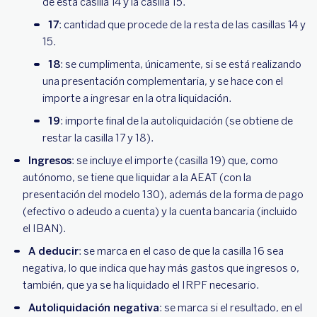
de esta casilla 14 y la casilla 15.
17
: cantidad que procede de la resta de las casillas 14 y
15.
18
: se cumplimenta, únicamente, si se está realizando
una presentación complementaria, y se hace con el
importe a ingresar en la otra liquidación.
19
: importe final de la autoliquidación (se obtiene de
restar la casilla 17 y 18).
Ingresos
: se incluye el importe (casilla 19) que, como
autónomo, se tiene que liquidar a la AEAT (con la
presentación del modelo 130), además de la forma de pago
(efectivo o adeudo a cuenta) y la cuenta bancaria (incluido
el IBAN).
A deducir
: se marca en el caso de que la casilla 16 sea
negativa, lo que indica que hay más gastos que ingresos o,
también, que ya se ha liquidado el IRPF necesario.
Autoliquidación negativa
: se marca si el resultado, en el