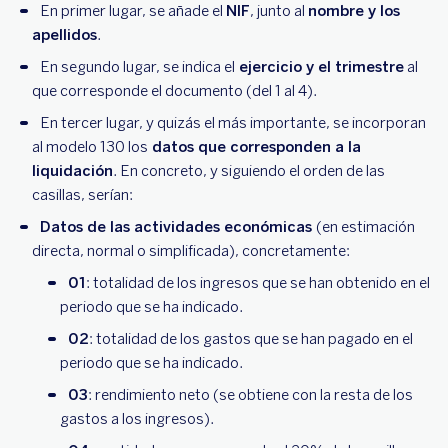
En primer lugar, se añade el
NIF
, junto al
nombre y los
apellidos
.
En segundo lugar, se indica el
ejercicio y el trimestre
al
que corresponde el documento (del 1 al 4).
En tercer lugar, y quizás el más importante, se incorporan
al modelo 130 los
datos que corresponden a la
liquidación
. En concreto, y siguiendo el orden de las
casillas, serían:
Datos de las actividades económicas
(en estimación
directa, normal o simplificada), concretamente:
01
: totalidad de los ingresos que se han obtenido en el
periodo que se ha indicado.
02
: totalidad de los gastos que se han pagado en el
periodo que se ha indicado.
03
: rendimiento neto (se obtiene con la resta de los
gastos a los ingresos).