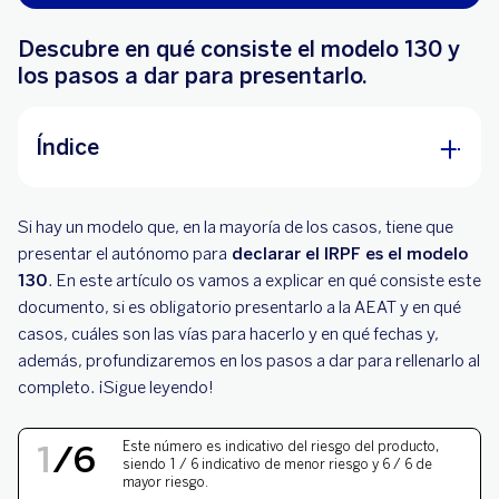
Descubre en qué consiste el modelo 130 y
los pasos a dar para presentarlo.
Índice
¿Qué es el modelo 130?
Si hay un modelo que, en la mayoría de los casos, tiene que
¿Qué gastos se pueden deducir en el modelo
presentar el autónomo para
declarar el IRPF es el modelo
130?
130
. En este artículo os vamos a explicar en qué consiste este
documento, si es obligatorio presentarlo a la AEAT y en qué
¿Quién está obligado a presentar el modelo
casos, cuáles son las vías para hacerlo y en qué fechas y,
130?
además, profundizaremos en los pasos a dar para rellenarlo al
completo. ¡Sigue leyendo!
¿Cuándo se tiene que presentar el modelo 130
(a la AEAT)?
NIVEL DE RIESGO 1 DE 
1
/
6
Este número es indicativo del riesgo del producto,
¿Cómo se presenta el modelo 130?
siendo 1 / 6 indicativo de menor riesgo y 6 / 6 de
mayor riesgo.