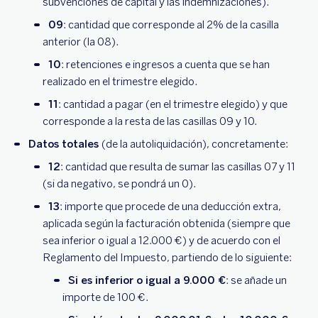
subvenciones de capital y las indemnizaciones).
09
: cantidad que corresponde al 2% de la casilla
anterior (la 08).
10
: retenciones e ingresos a cuenta que se han
realizado en el trimestre elegido.
11
: cantidad a pagar (en el trimestre elegido) y que
corresponde a la resta de las casillas 09 y 10.
Datos totales
(de la autoliquidación), concretamente:
12
: cantidad que resulta de sumar las casillas 07 y 11
(si da negativo, se pondrá un 0).
13
: importe que procede de una deducción extra,
aplicada según la facturación obtenida (siempre que
sea inferior o igual a 12.000 €) y de acuerdo con el
Reglamento del Impuesto, partiendo de lo siguiente:
Si es inferior o igual a 9.000 €
: se añade un
importe de 100 €.