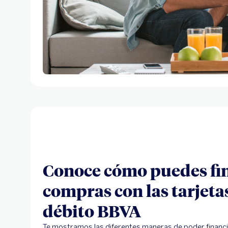
Conoce cómo puedes fin
compras con las tarjetas
débito BBVA
Te mostramos las diferentes maneras de poder financi