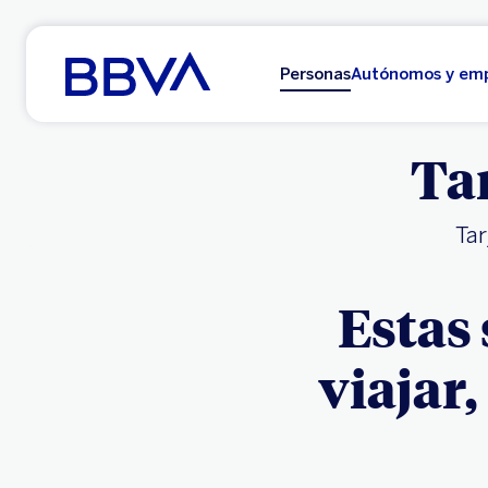
Ir al contenido principal
Personas
Autónomos y em
Tar
Tar
Estas 
viajar