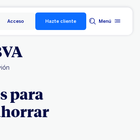
Acceso
Hazte cliente
Menú
BBVA
vión
as para
ahorrar