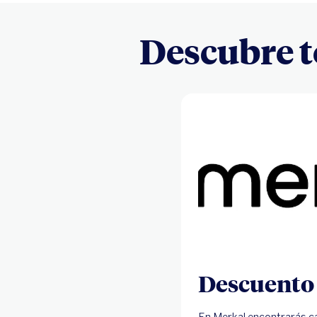
Descubre t
Descuento
En Merkal encontrarás cal