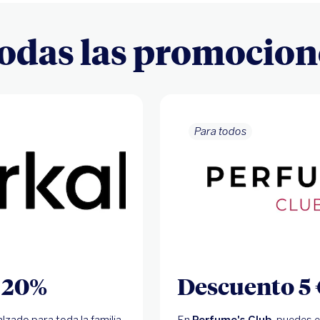
odas las promocio
Para todos
 20%
Descuento 5 
zado para toda la familia.
En
Perfume's Club
, puedes 