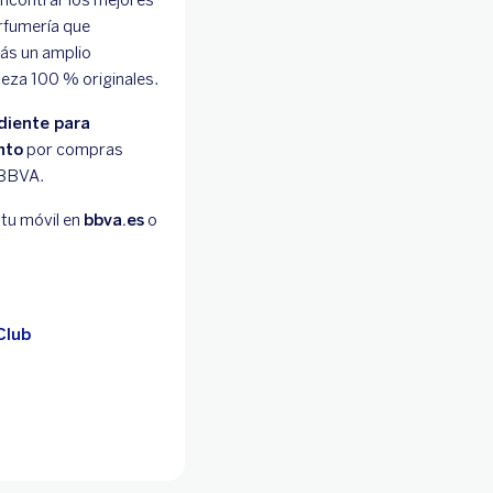
rfumería que
ás un amplio
eza 100 % originales.
diente para
nto
por compras
 BBVA.
tu móvil en
bbva.es
o
Club