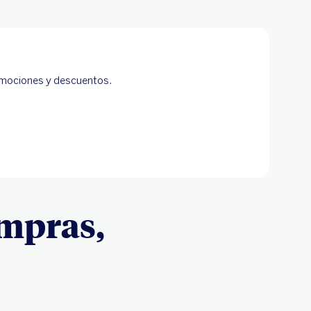
omociones y descuentos.
ompras,
o