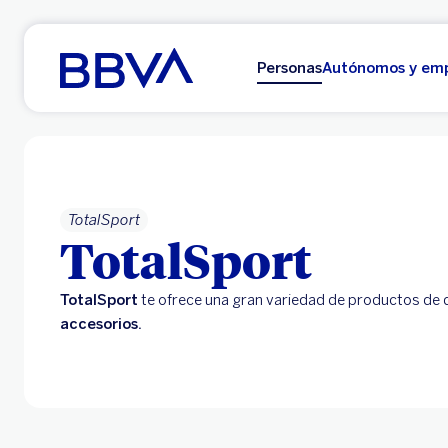
Ir al contenido principal
Personas
Autónomos y em
TotalSport
TotalSport
TotalSport
te ofrece una gran variedad de productos de
accesorios.