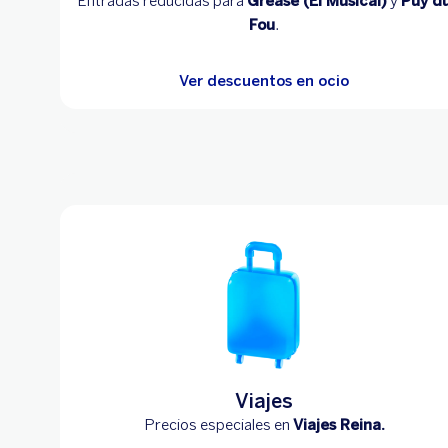
Entradas reducidas para
Grease (El Musical)
y
Puy d
Fou
.
Ver descuentos en ocio
Viajes
Precios especiales en
Viajes Reina.