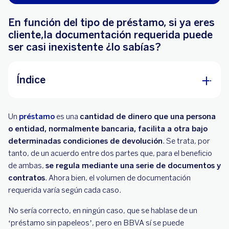
En función del tipo de préstamo, si ya eres
cliente,la documentación requerida puede
ser casi inexistente ¿lo sabías?
Índice
Los préstamos rápidos sin papeleos… ¿son
Un
préstamo
fiables?
es una
cantidad de dinero que una persona
o entidad, normalmente bancaria, facilita a otra bajo
El préstamo de siempre, hoy más fácil… ¡y sin
determinadas condiciones de devolución
. Se trata, por
aportar papeleo!
tanto, de un acuerdo entre dos partes que, para el beneficio
de ambas,
se regula mediante una serie de documentos y
contratos
. Ahora bien, el volumen de documentación
requerida varía según cada caso.
No sería correcto, en ningún caso, que se hablase de un
‘préstamo sin papeleos’, pero en BBVA sí se puede