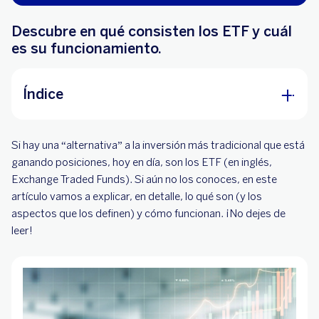
Descubre en qué consisten los ETF y cuál
es su funcionamiento.
Índice
¿Qué es un ETF?
Si hay una “alternativa” a la inversión más tradicional que está
¿Cómo funciona un ETF?
ganando posiciones, hoy en día, son los ETF (en inglés,
Exchange Traded Funds). Si aún no los conoces, en este
¿Qué son los ETF apalancados e inversos?
artículo vamos a explicar, en detalle, lo qué son (y los
aspectos que los definen) y cómo funcionan. ¡No dejes de
¿Qué otros aspectos, de los ETF, hay que tener
leer!
en cuenta?
BBVA te ayuda a invertir en bolsa