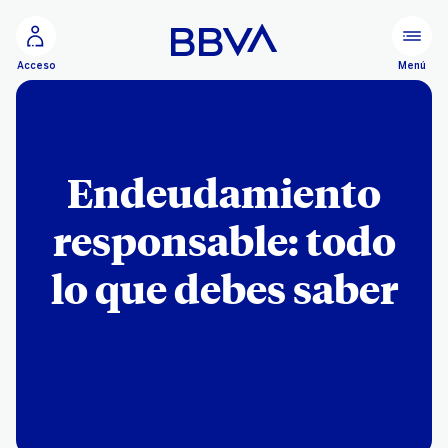
Ir al contenido principal
Menú
Acceso
Endeudamiento
responsable: todo
lo que debes saber