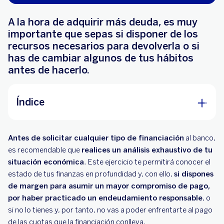
A la hora de adquirir más deuda, es muy
importante que sepas si disponer de los
recursos necesarios para devolverla o si
has de cambiar algunos de tus hábitos
antes de hacerlo.
Índice
¿Qué es el endeudamiento responsable?
Antes de solicitar cualquier tipo de financiación
al banco,
Endeudamiento responsable, ¿qué debo
es recomendable que
realices un análisis exhaustivo de tu
valorar?
situación económica
. Este ejercicio te permitirá conocer el
estado de tus finanzas en profundidad y, con ello,
si dispones
Endeudamiento responsable, ¿qué debo evitar?
de margen para asumir un mayor compromiso de pago,
por haber practicado un endeudamiento responsable
Cuida de tu salud financiera
, o
si no lo tienes y, por tanto, no vas a poder enfrentarte al pago
de las cuotas que la financiación conlleva.