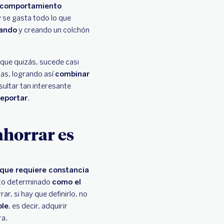
 comportamiento
y se gasta todo lo que
rando
y creando un colchón
nque quizás, sucede casi
as, logrando así
combinar
sultar tan interesante
reportar
.
ahorrar es
 que requiere constancia
to determinado
como el
ar, si hay que definirlo, no
ble
, es decir, adquirir
ra.