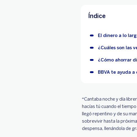
Índice
El dinero a lo la
¿Cuáles son las v
¿Cómo ahorrar di
BBVA te ayuda a 
“Cantaba noche y día libre
hacías tú cuando el tiempo e
llegó repentino y de su ma
sobrevivir hasta la próxim
despensa, llenándola de gr