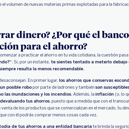
el volumen de nuevas materias primas explotadas para la fabricaci
ar dinero? ¿Por qué el banco
ción para el ahorro?
menzar a practicar el ahorro en tu vida cotidiana, la cuestión pasa 
ando?
”. Si, por un instante,
te sientes tentado a meterlo debajo 
siempre resulta la menos recomendable
.
desaconsejan. En primer lugar,
los ahorros que conservas escond
un posible robo
por parte de ladrones y también
son susceptibles
 las inundaciones y los incendios
. Además, la
inflación
(o, lo 
devaluando tus ahorros
, puesto que a medida que con el transcu
venta de los productos que se comercializan en el mercado, tu dine
 que con él podrás comprar menos cosas cada vez.
stodia de tus ahorros a una entidad bancaria
te brinda la seguri