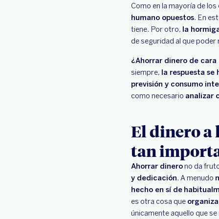
Como en la mayoría de los c
humano opuestos
. En es
tiene. Por otro,
la hormig
de seguridad al que poder 
¿Ahorrar dinero de cara 
siempre,
la respuesta se 
previsión y consumo inte
como necesario
analizar 
El dinero a 
tan import
Ahorrar dinero
no da fruto
y dedicación
. A menudo
n
hecho en sí de
habitualm
es otra cosa que
organiza
únicamente aquello que se n