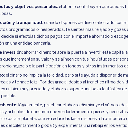
ctos y objetivos personales
: el ahorro contribuye a que puedas t
ciosas.
cción y tranquilidad
: cuando dispones de dinero ahorrado con el
 estos programados o inesperados, te sientes más relajado y gozas 
 decide si efectúas dichos pagos con el importe ahorrado o escoge
ión en una entidad bancaria.
 inversión
: ahorrar dinero te abre la puerta a invertir este capital
 que incrementen su valor y se alineen con tus inquietudes persona
ropio negocio o la participación en fondos y otros instrumentos de
po
: el dinero no implica la felicidad, pero sí te ayuda a disponer de
ecias y te hace feliz. Por desgracia, debido al frenético ritmo de vida
 en un bien muy preciado y el ahorro supone una baza fantástica de
 posible.
mbiente
: lógicamente, practicar el ahorro disminuye el número de 
nes y artículos de consumo que verdaderamente quieres y necesitas
iro para el planeta, que ve reducidas las emisiones a la atmósfera 
s del calentamiento global) y experimenta una rebaja en los vertid