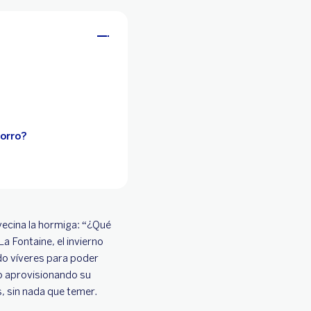
horro?
vecina la hormiga: “¿Qué
La Fontaine, el invierno
ado víveres para poder
no aprovisionando su
, sin nada que temer.