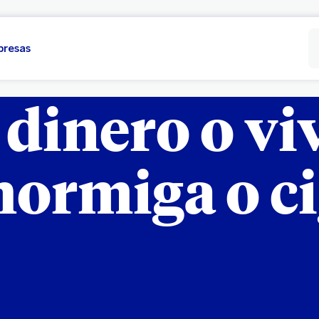
presas
dinero o vivi
hormiga o c