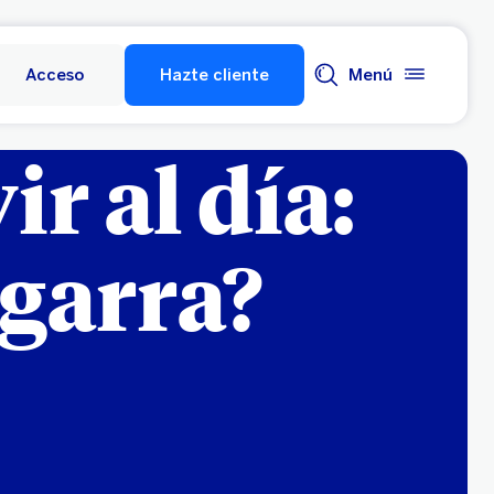
Acceso
Hazte cliente
Menú
r al día:
igarra?