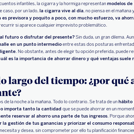
uentos infantiles, la cigarra y la hormiga representan
modelos de
te caso, por un lado,
la cigarra vive al día
, no piensa en el mañana 
a es previsora y poquito a poco, con mucho esfuerzo, va ahor
recurrir si aparece cualquier imprevisto problemático.
al futuro o disfrutar del presente?
Sin duda, un gran dilema. Au
halle en un punto intermedio
entre estas dos posturas enfrentad
ligente
. No obstante, antes de elegir tu opción preferida, puede re
cuál es la importancia de ahorrar dinero y qué ventajas suele 
lo largo del tiempo: ¿por qué 
ante?
s de la noche a la mañana. Todo lo contrario. Se trata de un
hábito
o importa tanto la cantidad
que se puede ahorrar en un momen
ente reservar al ahorro una parte de tus ingresos
. Porque ahorr
r la gestión de tus ganancias y priorizar el consumo responsa
ecesita y desea, sin comprometer por ello tu planificación financie