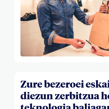
Zure bezeroei eska
diezun zerbitzua 
teknologia baliaga