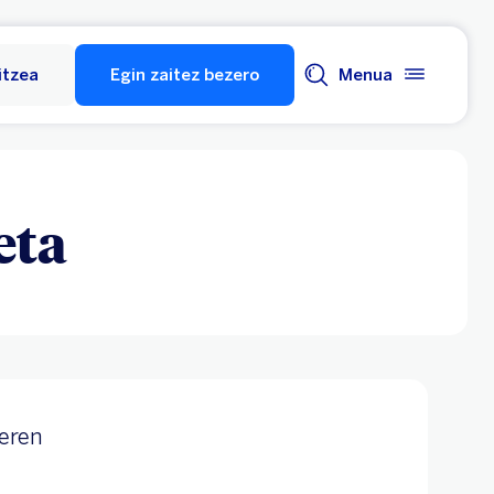
itzea
Egin zaitez bezero
Menua
eta