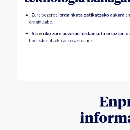
Zure bezeroei 
ordainketa zatikatzeko aukera
 e
eragin gabe.
Atzerriko zure bezeroei ordainketa errazten d
berreskuratzeko aukera emanez.
Enpr
informa