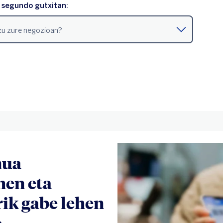
nua
hen eta
ik gabe lehen
o