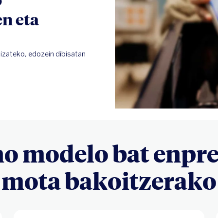
n eta
izateko, edozein dibisatan
no modelo bat enpre
mota bakoitzerako