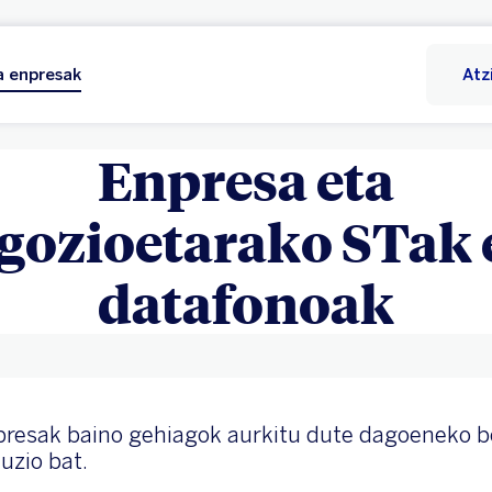
 enpresak
Atz
Enpresa eta
gozioetarako STak 
datafonoak