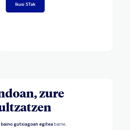
Ikusi STak
ondoan, zure
ultzatzen
 baino gutxiagoan egitea
 barne.