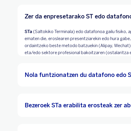
Zer da enpresetarako ST edo datafon
STa
(Saltokiko Terminala) edo datafonoa gailu fisiko, 
ematen die, eroslearen presentziarekin edo hura gabe
ordaintzeko beste metodo batzuekin (Alipay, Wechat) e
eta/edo sektore profesional bakoitzaren (ostalaritza e
Nola funtzionatzen du datafono edo 
Bezeroek STa erabilita erosteak zer a