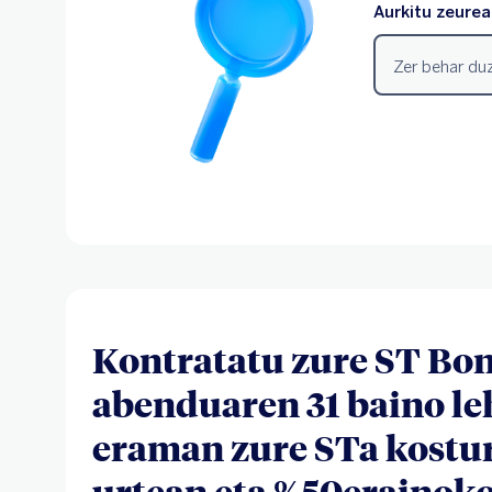
Kontratatu zure ST Bo
abenduaren 31 baino le
eraman zure STa kostur
urtean eta %50erainok