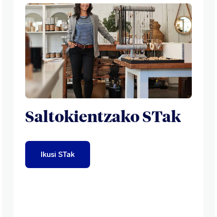
Saltokientzako STak
Ikusi STak