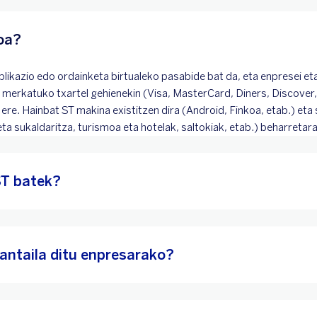
oa?
aplikazio edo ordainketa birtualeko pasabide bat da, eta enpresei et
, merkatuko txartel gehienekin (Visa, MasterCard, Diners, Discover
re. Hainbat ST makina existitzen dira (Android, Finkoa, etab.) eta 
ta sukaldaritza, turismoa eta hotelak, saltokiak, etab.) beharretar
ST batek?
bantaila ditu enpresarako?