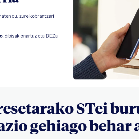
maten du, zure kobrantzari 
io
, dibisak onartuz eta BEZa 
esetarako STei bu
zio gehiago behar 