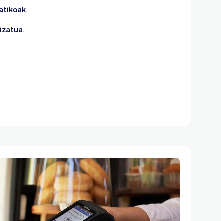
atikoak
.
lizatua
.