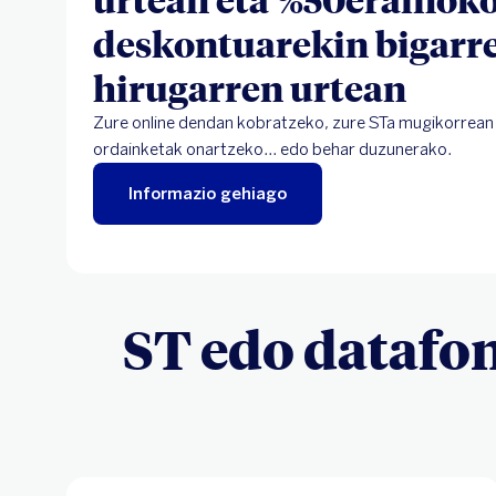
deskontuarekin bigarre
hirugarren urtean
Zure online dendan kobratzeko, zure STa mugikorrean 
ordainketak onartzeko... edo behar duzunerako.
Informazio gehiago
ST edo datafo