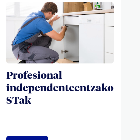
Profesional
independenteentzako
STak