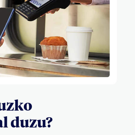
ruzko
al duzu?