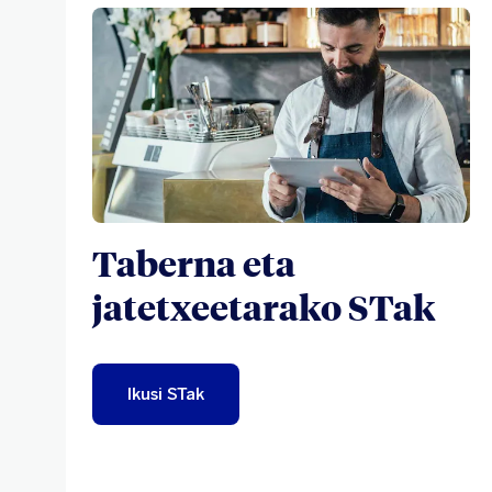
Taberna eta
jatetxeetarako STak
Ikusi STak