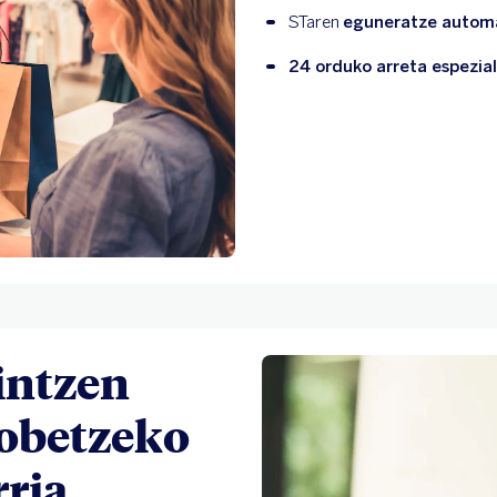
STaren 
eguneratze autom
24 orduko arreta espezia
intzen
hobetzeko
rria