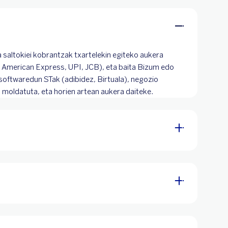
a saltokiei kobrantzak txartelekin egiteko aukera
, American Express, UPI, JCB), eta baita Bizum edo
softwaredun STak (adibidez, Birtuala), negozio
a moldatuta, eta horien artean aukera daiteke.