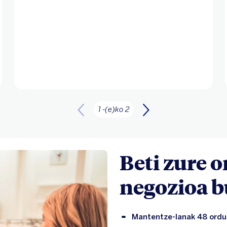
1 -(e)ko 2
Beti zure 
negozioa b
Mantentze-lanak 48 ordu