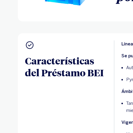
Líne
Se pu
Características
Aut
del Préstamo BEI
Pym
Ámbit
Tan
mie
Vige