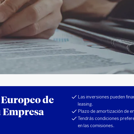
 Europeo de
Las inversiones pueden fin
leasing.
tu Empresa
Plazo de amortización de en
Tendrás condiciones preferen
en las comisiones.