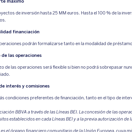
rte máximo
yectos de inversión hasta 25 MM euros. Hasta el 100 % de la inve
os.
lidad financiación
peraciones podrán formalizarse tanto en la modalidad de préstam
 de las operaciones
azo de las operaciones será flexible si bien no podrá sobrepasar nu
ciado.
de interés y comisiones
ás condiciones preferentes de financiación, tanto en el tipo de inte
ciación BBVA a través de las Líneas BEI. La concesión de las opera
sitos establecidos en cada Líneas BEI y a la previa autorización de
EI es el órgano financiero comunitario de la Unión Europea, cuya mis