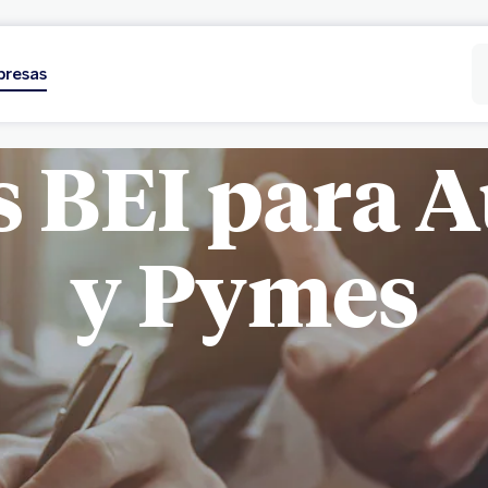
presas
s BEI para 
y Pymes