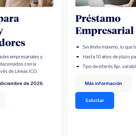
para
Préstamo
y
Empresarial
dores
Sin límite máximo, lo que 
dades empresariales y
Hasta 10 años de plazo pa
elacionados con la
Tipo de interés fijo, variab
avés de Líneas ICO.
 diciembre de 2026.
Más información
Solicitar