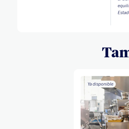
equil
Estad
Tam
Ya disponible