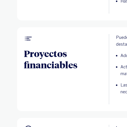
Has
Puede
dest
Proyectos
Adq
financiables
Act
mat
Las
nec