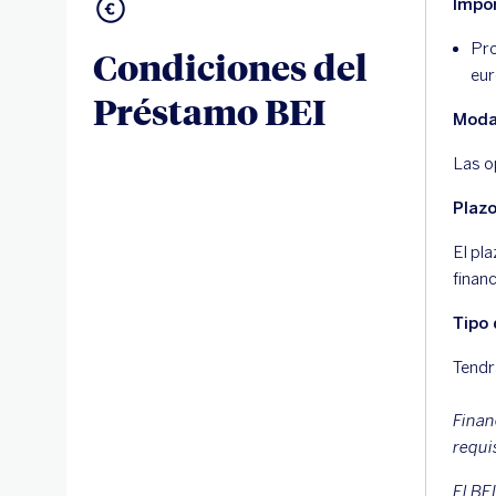
Impo
Pro
Condiciones del
eur
Préstamo BEI
Moda
Las o
Plazo
El pl
finan
Tipo 
Tendr
Finan
requi
​El B