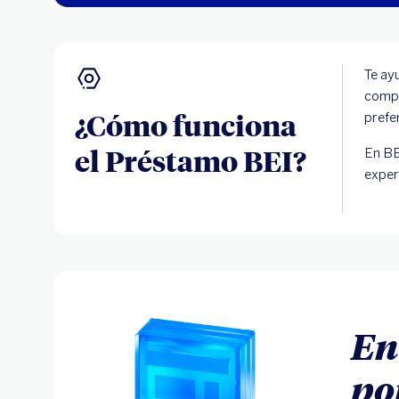
Te a
compe
¿Cómo funciona
prefe
el Préstamo BEI?
En BB
exper
En
po