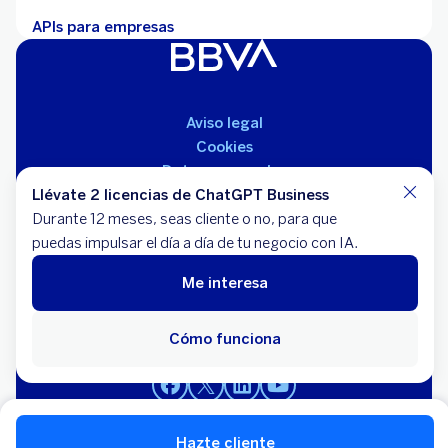
APIs para empresas
Aviso legal
Cookies
Datos personales
Llévate 2 licencias de ChatGPT Business
Informes legales
Durante 12 meses, seas cliente o no, para que
Servicios de pago
puedas impulsar el día a día de tu negocio con IA.
Tarifas
Tablón de anuncios
Me interesa
Servicio de atención al cliente
Cómo funciona
Español
Català
English
Galego
Euskara
Hazte cliente