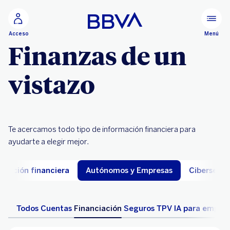
Ir al contenido principal
Menú
Acceso
Finanzas de un
vistazo
Te acercamos todo tipo de información financiera para
ayudarte a elegir mejor.
ucación financiera
Autónomos y Empresas
Cibersegu
Todos
Cuentas
Financiación
Seguros
TPV
IA para empre