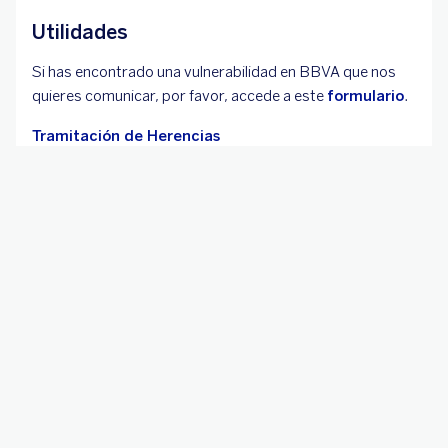
Mostrando 15
de 60
resultado(s)
1 de 4
Más BBVA
Accionistas
BBVA Research
Empleo en BBVA
Red de agentes BBVA
bbva.com
Negocio responsable
BBVA Asset
Management
Lo último
BBVA para menores
BBVA para jóvenes
BBVA para seniors
BBVA para colectivos
Seguridad
Pódcast
Salud Financiera
Premios y
reconocimientos