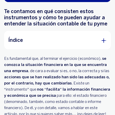
Te contamos en qué consisten estos
instrumentos y cómo te pueden ayudar a
entender la situación contable de tu pyme
Índice
¿Qué son los estados financieros?
Es fundamental que, al terminar el ejercicio (económico),
se
¿Cuáles son los componentes a incluir en los
conozca la situación financiera en la que se encuentra
estados financieros?
una empresa
, de cara a evaluar si es, o no, la correcta y si las
acciones que se han realizado han sido las adecuadas o,
¿Cómo se presenta la información, financiera y
por el contrario, hay que cambiarlas
. Existe un
económica, que incluyen los estados
“instrumento” que
nos “facilita” la información financiera
financieros?
y económica que se precisa
para ello: el estado financiero
(denominado, también, como estado contable o informe
¿Existen varios modelos de estados
financiero). De él, y con detalle, vamos a hablar en este
financieros?
artículo, por lo que si quieres saber más… ¡no dejes de leer!