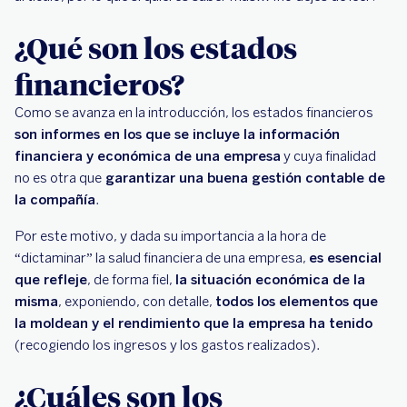
BBVA ayuda a gestionar la información
financiera (y, con ello, el estado financiero) de
¿Qué son los estados
tu empresa
financieros?
Como se avanza en la introducción, los estados financieros
son informes en los que se incluye la información
financiera y económica de una empresa
y cuya finalidad
no es otra que
garantizar una buena gestión contable de
la compañía
.
Por este motivo, y dada su importancia a la hora de
“dictaminar” la salud financiera de una empresa,
es esencial
que refleje
, de forma fiel,
la situación económica de la
misma
, exponiendo, con detalle,
todos los elementos que
la moldean y el rendimiento que la empresa ha tenido
(recogiendo los ingresos y los gastos realizados).
¿Cuáles son los