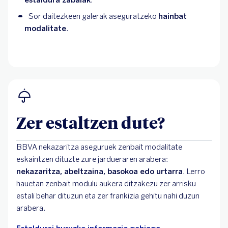
estaldura zabalak
.
Sor daitezkeen galerak aseguratzeko
hainbat
modalitate
.
Zer estaltzen dute?
BBVA nekazaritza aseguruek zenbait modalitate
eskaintzen dituzte zure jardueraren arabera:
nekazaritza, abeltzaina, basokoa edo urtarra
. Lerro
hauetan zenbait modulu aukera ditzakezu zer arrisku
estali behar dituzun eta zer frankizia gehitu nahi duzun
arabera.