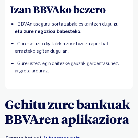
Izan BBVAko bezero
BBVAn aseguru-sorta zabala eskaintzen dugu 
zu 
eta zure negozioa babesteko
.
Gure soluzio digitalekin zure bizitza apur bat 
errazteko egiten dugu lan.
Gure ustez, egin daitezke gauzak gardentasunez, 
argi eta arduraz.
Gehitu zure bankuak
BBVAren aplikaziora