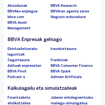
Akziodunak
BBVA Research
BBVAko enplegua
BBVAren agente sarea
bbva.com
Negozio arduraduna
BBVA Asset
Management
BBVA Enpresak gehiago
Ekintzailetzarako
Iraunkortasuna
laguntzak
Segurtasuna
Frankiziak
Adituak enpresetan
BBVA Consumer Finance
BBVA Pivot
BBVA Spark
Podcast-a
Adimen Artifiziala
Kalkulagailu eta simulatzaileak
Finantzaketa
Jabeen erkidegoentzako
aholkatzailea
mailegu-simulagailua