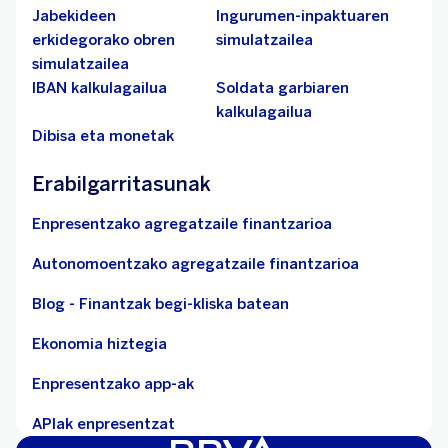
Jabekideen
Ingurumen-inpaktuaren
erkidegorako obren
simulatzailea
simulatzailea
IBAN kalkulagailua
Soldata garbiaren
kalkulagailua
Dibisa eta monetak
Erabilgarritasunak
Enpresentzako agregatzaile finantzarioa
Autonomoentzako agregatzaile finantzarioa
Blog - Finantzak begi-kliska batean
Ekonomia hiztegia
Enpresentzako app-ak
APIak enpresentzat