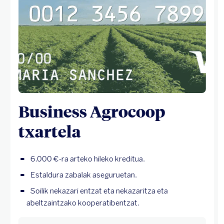
Business Agrocoop
txartela
6.000 €-ra arteko hileko kreditua.
Estaldura zabalak aseguruetan.
Soilik nekazari entzat eta nekazaritza eta
abeltzaintzako kooperatibentzat.