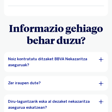
Informazio gehiago
behar duzu?
Noiz kontratatu ditzaket BBVA Nekazaritza
aseguruak?
Zer iraupen dute?
Diru-laguntzarik eska al dezaket nekazaritza
asegurua eskatzean?