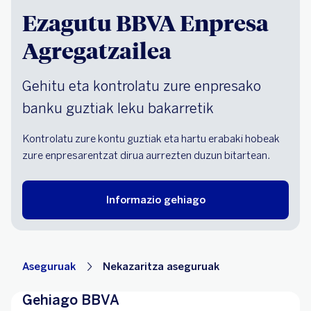
Ezagutu BBVA Enpresa
Agregatzailea
Gehitu eta kontrolatu zure enpresako
banku guztiak leku bakarretik
Kontrolatu zure kontu guztiak eta hartu erabaki hobeak
zure enpresarentzat dirua aurrezten duzun bitartean.
Informazio gehiago
Aseguruak
Nekazaritza aseguruak
Gehiago BBVA