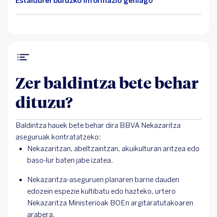
Estaldurei buruzko informazio gehiago
Zer baldintza bete behar
dituzu?
Baldintza hauek bete behar dira BBVA Nekazaritza
aseguruak kontratatzeko:
Nekazaritzan, abeltzaintzan, akuikulturan aritzea edo
baso-lur baten jabe izatea.
Nekazaritza-aseguruen planaren barne dauden
edozein espezie kultibatu edo hazteko, urtero
Nekazaritza Ministerioak BOEn argitaratutakoaren
arabera.